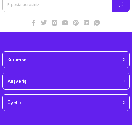
Ürün bilgilerinde hatalar bulunuyor.
Ürün fiyatı diğer sitelerden daha pahalı.
Bu ürüne benzer farklı alternatifler olmalı.
Gönder
Kurumsal
Alışveriş
Üyelik