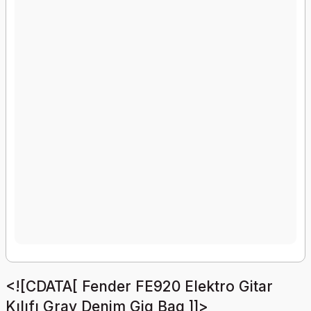
<![CDATA[ Fender FE920 Elektro Gitar
Kılıfı Gray Denim Gig Bag ]]>