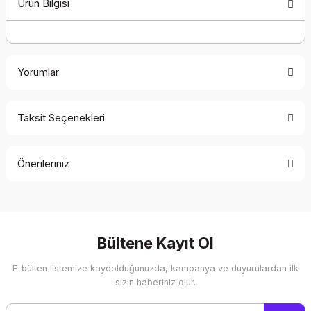
Ürün Bilgisi
Yorumlar
Taksit Seçenekleri
Bu ürüne ilk yorumu siz yapın!
Önerileriniz
Yorum Yaz
Bu ürünün fiyat bilgisi, resim, ürün açıklamalarında ve diğer
konularda yetersiz gördüğünüz noktaları öneri formunu
kullanarak tarafımıza iletebilirsiniz.
Görüş ve önerileriniz için teşekkür ederiz.
Bültene Kayıt Ol
E-bülten listemize kaydolduğunuzda, kampanya ve duyurulardan ilk
Ürün resmi kalitesiz, bozuk veya görüntülenemiyor.
sizin haberiniz olur.
Ürün açıklamasında eksik bilgiler bulunuyor.