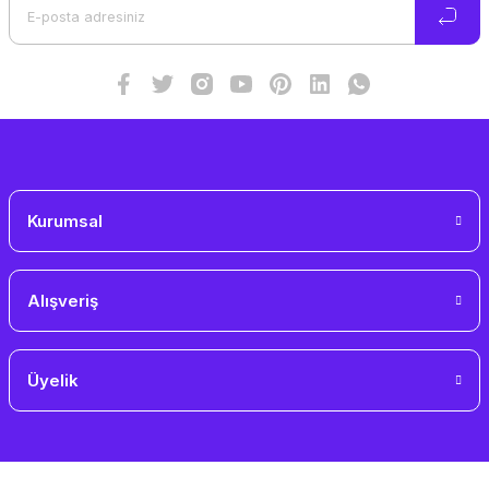
Ürün bilgilerinde hatalar bulunuyor.
Ürün fiyatı diğer sitelerden daha pahalı.
Bu ürüne benzer farklı alternatifler olmalı.
Gönder
Kurumsal
Alışveriş
Üyelik