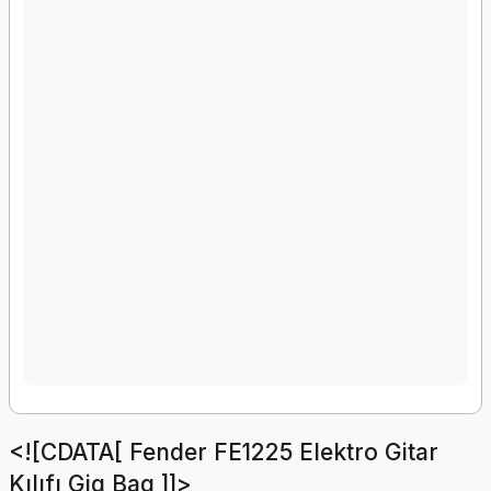
<![CDATA[ Fender FE1225 Elektro Gitar
Kılıfı Gig Bag ]]>