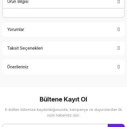
Ürün Bilgisi
Yorumlar
Taksit Seçenekleri
Bu ürüne ilk yorumu siz yapın!
Önerileriniz
Yorum Yaz
Bu ürünün fiyat bilgisi, resim, ürün açıklamalarında ve diğer
konularda yetersiz gördüğünüz noktaları öneri formunu
kullanarak tarafımıza iletebilirsiniz.
Görüş ve önerileriniz için teşekkür ederiz.
Bültene Kayıt Ol
E-bülten listemize kaydolduğunuzda, kampanya ve duyurulardan ilk
Ürün resmi kalitesiz, bozuk veya görüntülenemiyor.
sizin haberiniz olur.
Ürün açıklamasında eksik bilgiler bulunuyor.