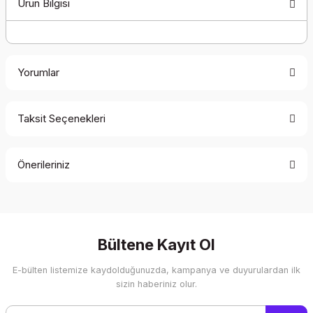
Ürün Bilgisi
Yorumlar
Taksit Seçenekleri
Bu ürüne ilk yorumu siz yapın!
Önerileriniz
Yorum Yaz
Bu ürünün fiyat bilgisi, resim, ürün açıklamalarında ve diğer
konularda yetersiz gördüğünüz noktaları öneri formunu
kullanarak tarafımıza iletebilirsiniz.
Görüş ve önerileriniz için teşekkür ederiz.
Bültene Kayıt Ol
E-bülten listemize kaydolduğunuzda, kampanya ve duyurulardan ilk
Ürün resmi kalitesiz, bozuk veya görüntülenemiyor.
sizin haberiniz olur.
Ürün açıklamasında eksik bilgiler bulunuyor.