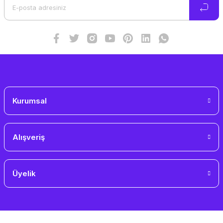
Ürün bilgilerinde hatalar bulunuyor.
Ürün fiyatı diğer sitelerden daha pahalı.
Bu ürüne benzer farklı alternatifler olmalı.
Gönder
Kurumsal
Alışveriş
Üyelik