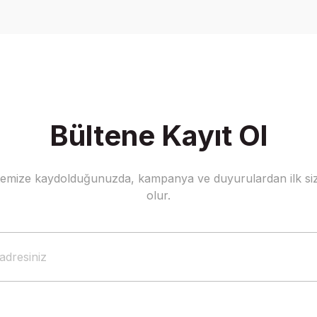
Yorum Yaz
Bültene Kayıt Ol
stemize kaydolduğunuzda, kampanya ve duyurulardan ilk siz
Gönder
olur.