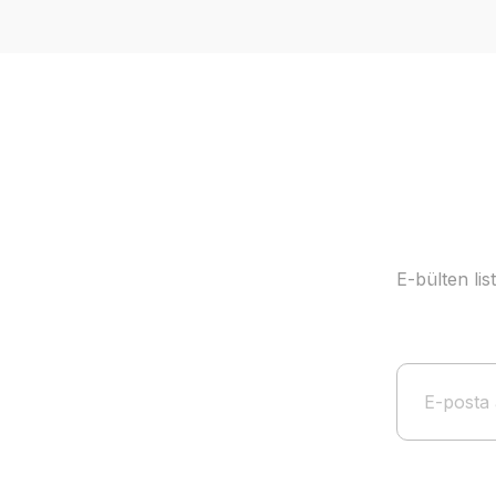
Ürün resmi kalitesiz, bozuk veya görüntülenemiyor.
Ürün açıklamasında eksik bilgiler bulunuyor.
Ürün bilgilerinde hatalar bulunuyor.
Ürün fiyatı diğer sitelerden daha pahalı.
Bu ürüne benzer farklı alternatifler olmalı.
E-bülten li