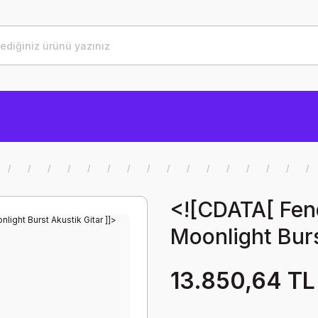
<![CDATA[ Fend
Moonlight Burs
13.850,64 TL