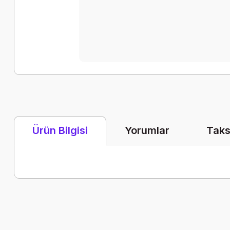
Yorumlar
Taks
Ürün Bilgisi
Bu ürünün fiyat bilgisi, resim, ürün açıklamalarında ve diğer k
Görüş ve önerileriniz için teşekkür ederiz.