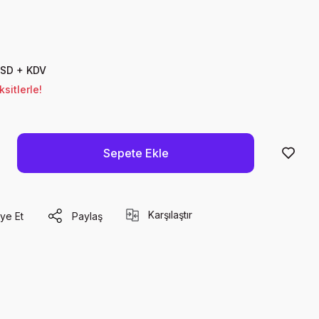
USD + KDV
sitlerle!
Sepete Ekle
Karşılaştır
ye Et
Paylaş