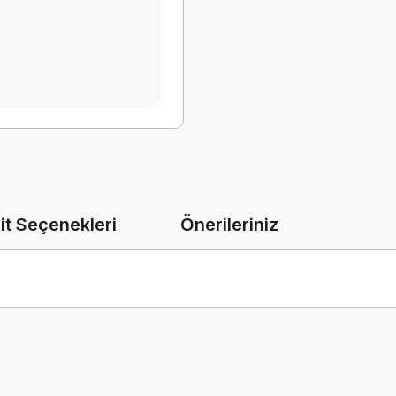
it Seçenekleri
Önerileriniz
onularda yetersiz gördüğünüz noktaları öneri formunu kullanarak tarafımız
Bu ürüne ilk yorumu siz yapın!