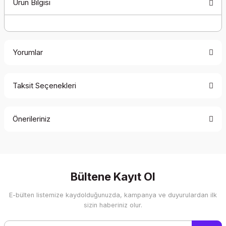
Ürün Bilgisi
Yorumlar
Taksit Seçenekleri
Bu ürüne ilk yorumu siz yapın!
Önerileriniz
Yorum Yaz
Bu ürünün fiyat bilgisi, resim, ürün açıklamalarında ve diğer
konularda yetersiz gördüğünüz noktaları öneri formunu
kullanarak tarafımıza iletebilirsiniz.
Görüş ve önerileriniz için teşekkür ederiz.
Bültene Kayıt Ol
E-bülten listemize kaydolduğunuzda, kampanya ve duyurulardan ilk
Ürün resmi kalitesiz, bozuk veya görüntülenemiyor.
sizin haberiniz olur.
Ürün açıklamasında eksik bilgiler bulunuyor.