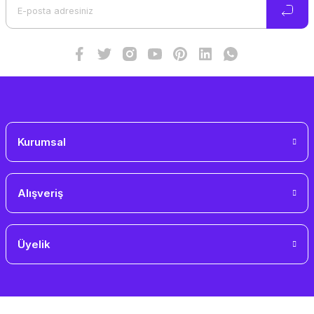
Ürün bilgilerinde hatalar bulunuyor.
Ürün fiyatı diğer sitelerden daha pahalı.
Bu ürüne benzer farklı alternatifler olmalı.
Gönder
Kurumsal
Alışveriş
Üyelik