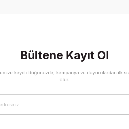
Yorum Yaz
Bültene Kayıt Ol
stemize kaydolduğunuzda, kampanya ve duyurulardan ilk siz
Gönder
olur.