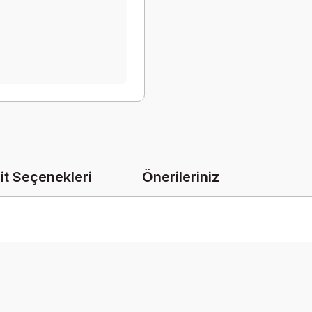
it Seçenekleri
Önerileriniz
onularda yetersiz gördüğünüz noktaları öneri formunu kullanarak tarafımız
Bu ürüne ilk yorumu siz yapın!