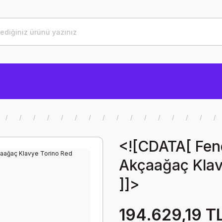
<![CDATA[ Fend
Akçaağaç Klavy
]]>
194.629,19 T