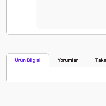
Yorumlar
Taks
Ürün Bilgisi
Bu ürünün fiyat bilgisi, resim, ürün açıklamalarında ve diğer k
Görüş ve önerileriniz için teşekkür ederiz.