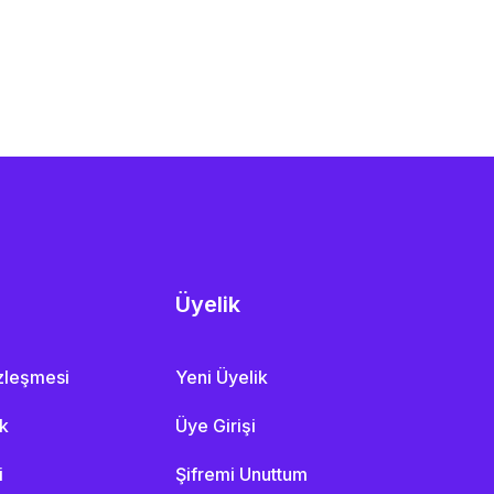
Üyelik
özleşmesi
Yeni Üyelik
ik
Üye Girişi
i
Şifremi Unuttum