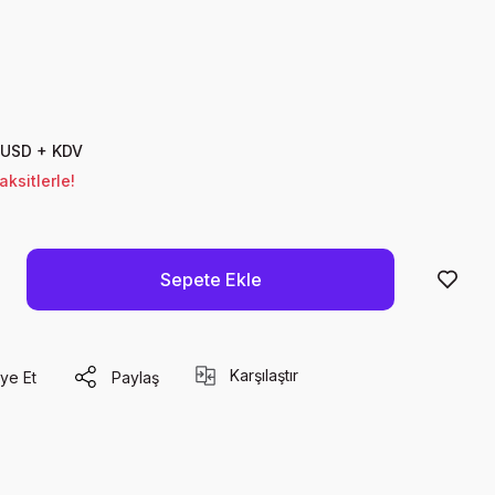
 USD + KDV
ksitlerle!
Sepete Ekle
Karşılaştır
ye Et
Paylaş