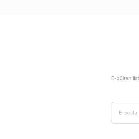
Ürün resmi kalitesiz, bozuk veya görüntülenemiyor.
Ürün açıklamasında eksik bilgiler bulunuyor.
Ürün bilgilerinde hatalar bulunuyor.
Ürün fiyatı diğer sitelerden daha pahalı.
Bu ürüne benzer farklı alternatifler olmalı.
E-bülten li