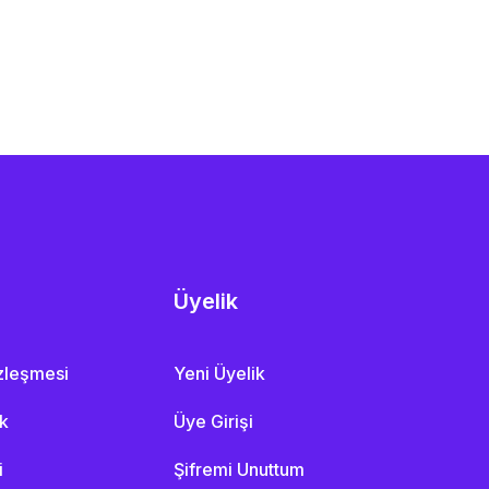
Üyelik
özleşmesi
Yeni Üyelik
ik
Üye Girişi
i
Şifremi Unuttum