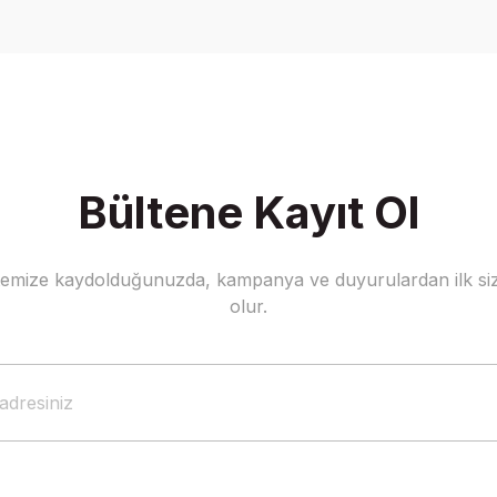
Yorum Yaz
Bültene Kayıt Ol
stemize kaydolduğunuzda, kampanya ve duyurulardan ilk siz
Gönder
olur.