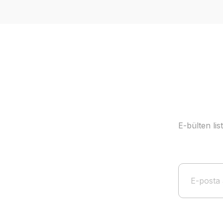
Ürün resmi kalitesiz, bozuk veya görüntülenemiyor.
Ürün açıklamasında eksik bilgiler bulunuyor.
Ürün bilgilerinde hatalar bulunuyor.
Ürün fiyatı diğer sitelerden daha pahalı.
Bu ürüne benzer farklı alternatifler olmalı.
E-bülten li