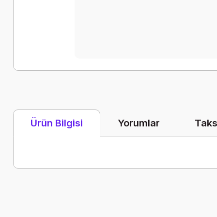
Yorumlar
Taks
Ürün Bilgisi
Bu ürünün fiyat bilgisi, resim, ürün açıklamalarında ve diğer k
Görüş ve önerileriniz için teşekkür ederiz.