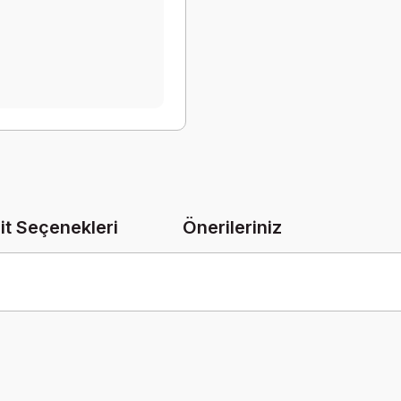
it Seçenekleri
Önerileriniz
onularda yetersiz gördüğünüz noktaları öneri formunu kullanarak tarafımız
Bu ürüne ilk yorumu siz yapın!