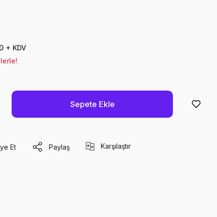
D + KDV
lerle!
Sepete Ekle
Karşılaştır
ye Et
Paylaş