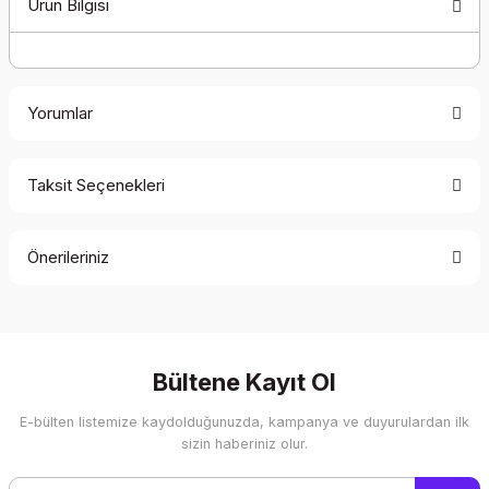
Ürün Bilgisi
Yorumlar
Taksit Seçenekleri
Bu ürüne ilk yorumu siz yapın!
Önerileriniz
Yorum Yaz
Bu ürünün fiyat bilgisi, resim, ürün açıklamalarında ve diğer
konularda yetersiz gördüğünüz noktaları öneri formunu
kullanarak tarafımıza iletebilirsiniz.
Görüş ve önerileriniz için teşekkür ederiz.
Bültene Kayıt Ol
E-bülten listemize kaydolduğunuzda, kampanya ve duyurulardan ilk
Ürün resmi kalitesiz, bozuk veya görüntülenemiyor.
sizin haberiniz olur.
Ürün açıklamasında eksik bilgiler bulunuyor.