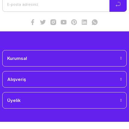
Ürün bilgilerinde hatalar bulunuyor.
Ürün fiyatı diğer sitelerden daha pahalı.
Bu ürüne benzer farklı alternatifler olmalı.
Gönder
Kurumsal
Alışveriş
Üyelik