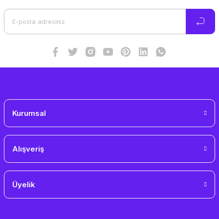
Ürün açıklamasında eksik bilgiler bulunuyor.
Ürün bilgilerinde hatalar bulunuyor.
Ürün fiyatı diğer sitelerden daha pahalı.
Bu ürüne benzer farklı alternatifler olmalı.
Gönder
Kurumsal
Alışveriş
Üyelik