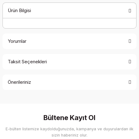
Ürün Bilgisi
Yorumlar
Taksit Seçenekleri
Bu ürüne ilk yorumu siz yapın!
Önerileriniz
Yorum Yaz
Bu ürünün fiyat bilgisi, resim, ürün açıklamalarında ve diğer
konularda yetersiz gördüğünüz noktaları öneri formunu
kullanarak tarafımıza iletebilirsiniz.
Görüş ve önerileriniz için teşekkür ederiz.
Bültene Kayıt Ol
E-bülten listemize kaydolduğunuzda, kampanya ve duyurulardan ilk
Ürün resmi kalitesiz, bozuk veya görüntülenemiyor.
sizin haberiniz olur.