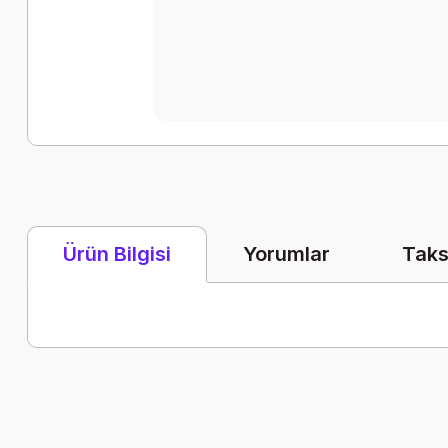
Yorumlar
Taks
Ürün Bilgisi
Bu ürünün fiyat bilgisi, resim, ürün açıklamalarında ve diğer k
Görüş ve önerileriniz için teşekkür ederiz.