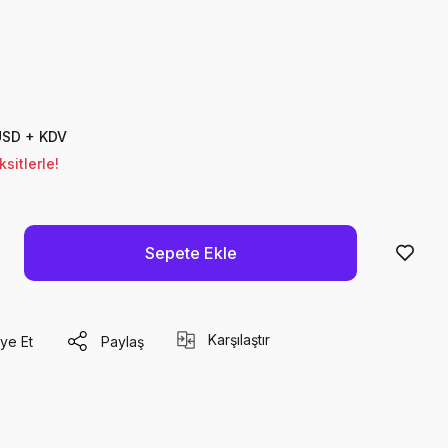
USD + KDV
sitlerle!
Sepete Ekle
Karşılaştır
ye Et
Paylaş