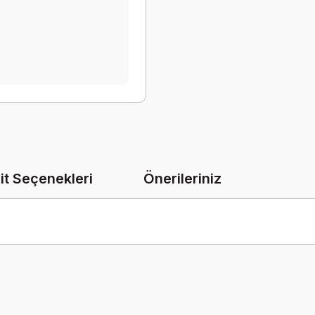
it Seçenekleri
Önerileriniz
onularda yetersiz gördüğünüz noktaları öneri formunu kullanarak tarafımız
Bu ürüne ilk yorumu siz yapın!