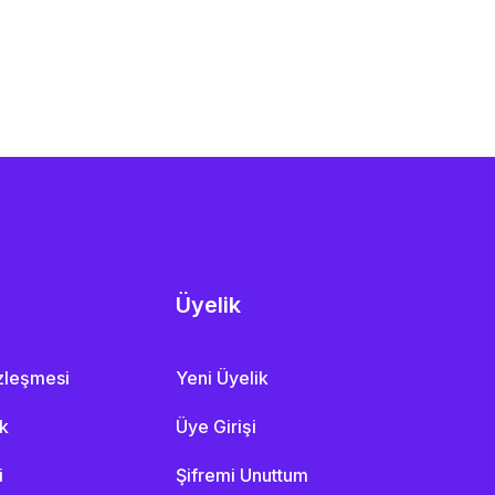
Üyelik
özleşmesi
Yeni Üyelik
ik
Üye Girişi
i
Şifremi Unuttum