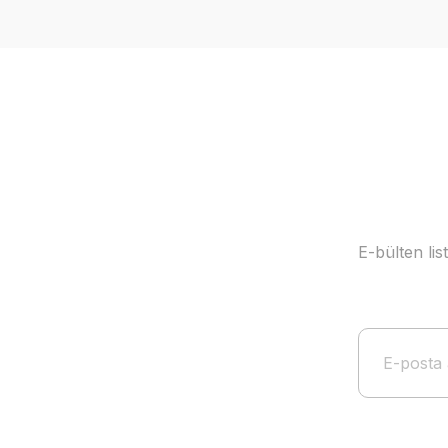
Ürün resmi kalitesiz, bozuk veya görüntülenemiyor.
Ürün açıklamasında eksik bilgiler bulunuyor.
Ürün bilgilerinde hatalar bulunuyor.
Ürün fiyatı diğer sitelerden daha pahalı.
Bu ürüne benzer farklı alternatifler olmalı.
E-bülten li