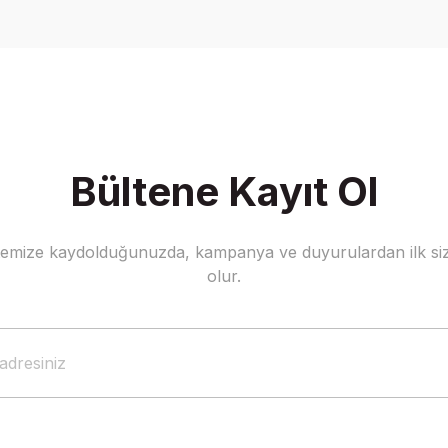
Yorum Yaz
Bültene Kayıt Ol
stemize kaydolduğunuzda, kampanya ve duyurulardan ilk siz
Gönder
olur.