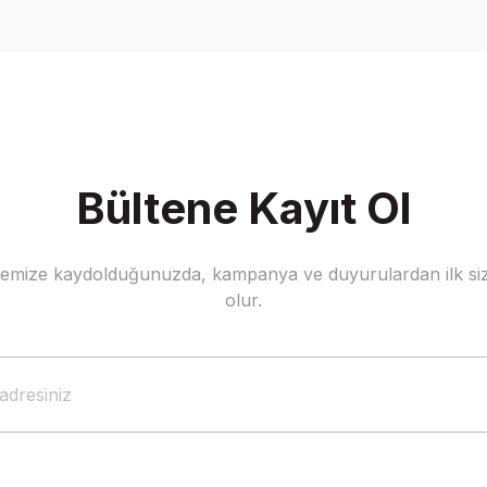
Yorum Yaz
Bültene Kayıt Ol
stemize kaydolduğunuzda, kampanya ve duyurulardan ilk siz
Gönder
olur.