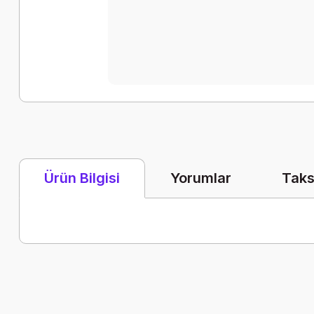
Yorumlar
Taks
Ürün Bilgisi
Bu ürünün fiyat bilgisi, resim, ürün açıklamalarında ve diğer k
Görüş ve önerileriniz için teşekkür ederiz.