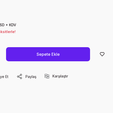
USD + KDV
sitlerle!
Sepete Ekle
Karşılaştır
ye Et
Paylaş