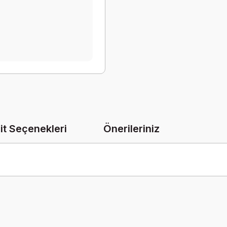
it Seçenekleri
Önerileriniz
onularda yetersiz gördüğünüz noktaları öneri formunu kullanarak tarafımız
Bu ürüne ilk yorumu siz yapın!