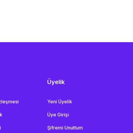
Üyelik
özleşmesi
Yeni Üyelik
ik
Üye Girişi
i
Şifremi Unuttum