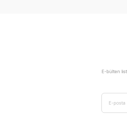
Ürün resmi kalitesiz, bozuk veya görüntülenemiyor.
Ürün açıklamasında eksik bilgiler bulunuyor.
Ürün bilgilerinde hatalar bulunuyor.
Ürün fiyatı diğer sitelerden daha pahalı.
Bu ürüne benzer farklı alternatifler olmalı.
E-bülten li