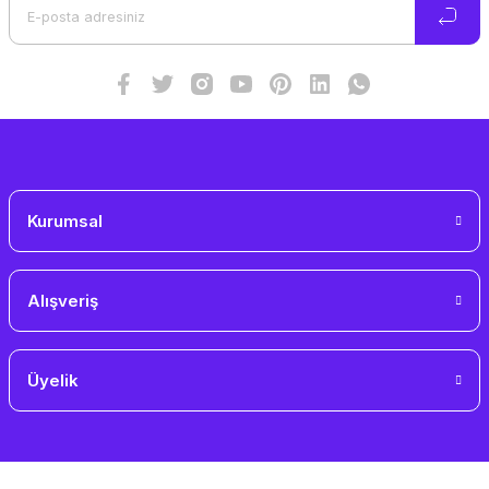
Ürün bilgilerinde hatalar bulunuyor.
Ürün fiyatı diğer sitelerden daha pahalı.
Bu ürüne benzer farklı alternatifler olmalı.
Gönder
Kurumsal
Alışveriş
Üyelik