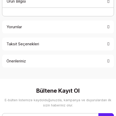
Ürün Bilgisi
Yorumlar
Taksit Seçenekleri
Bu ürüne ilk yorumu siz yapın!
Önerileriniz
Yorum Yaz
Bu ürünün fiyat bilgisi, resim, ürün açıklamalarında ve diğer
konularda yetersiz gördüğünüz noktaları öneri formunu
kullanarak tarafımıza iletebilirsiniz.
Görüş ve önerileriniz için teşekkür ederiz.
Bültene Kayıt Ol
E-bülten listemize kaydolduğunuzda, kampanya ve duyurulardan ilk
Ürün resmi kalitesiz, bozuk veya görüntülenemiyor.
sizin haberiniz olur.
Ürün açıklamasında eksik bilgiler bulunuyor.