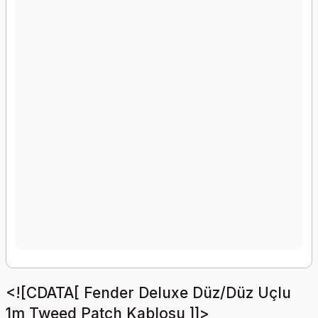
<![CDATA[ Fender Deluxe Düz/Düz Uçlu
1m Tweed Patch Kablosu ]]>