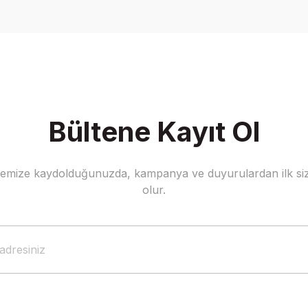
Yorum Yaz
Bültene Kayıt Ol
stemize kaydolduğunuzda, kampanya ve duyurulardan ilk siz
Gönder
olur.