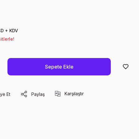
SD + KDV
tlerle!
Sepete Ekle
Karşılaştır
ye Et
Paylaş