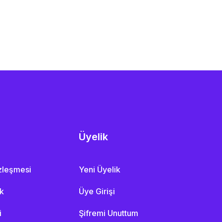
Üyelik
özleşmesi
Yeni Üyelik
ik
Üye Girişi
i
Şifremi Unuttum