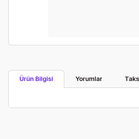
Yorumlar
Taks
Ürün Bilgisi
Bu ürünün fiyat bilgisi, resim, ürün açıklamalarında ve diğer k
Görüş ve önerileriniz için teşekkür ederiz.