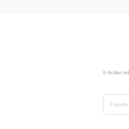
Ürün resmi kalitesiz, bozuk veya görüntülenemiyor.
Ürün açıklamasında eksik bilgiler bulunuyor.
Ürün bilgilerinde hatalar bulunuyor.
Ürün fiyatı diğer sitelerden daha pahalı.
Bu ürüne benzer farklı alternatifler olmalı.
E-bülten li