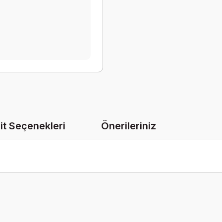
it Seçenekleri
Önerileriniz
onularda yetersiz gördüğünüz noktaları öneri formunu kullanarak tarafımız
Bu ürüne ilk yorumu siz yapın!