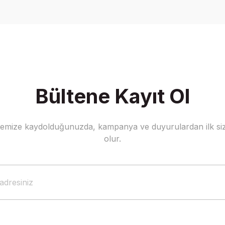
Yorum Yaz
Bültene Kayıt Ol
stemize kaydolduğunuzda, kampanya ve duyurulardan ilk siz
Gönder
olur.