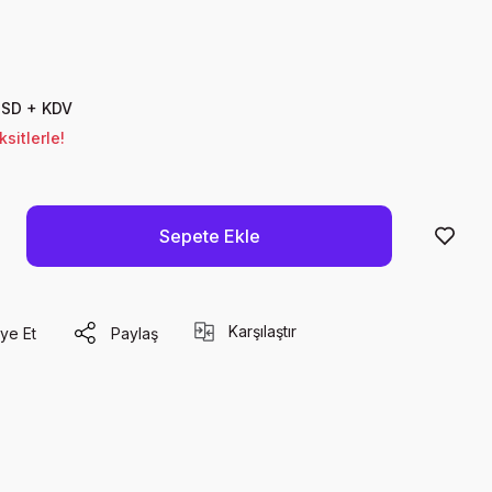
USD + KDV
sitlerle!
Sepete Ekle
Karşılaştır
ye Et
Paylaş