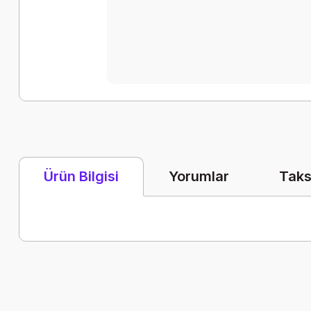
Yorumlar
Taks
Ürün Bilgisi
Bu ürünün fiyat bilgisi, resim, ürün açıklamalarında ve diğer k
Görüş ve önerileriniz için teşekkür ederiz.