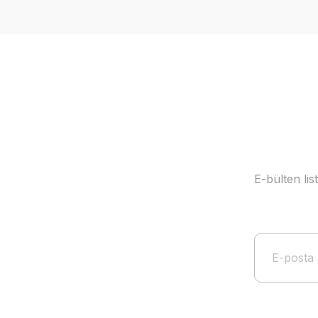
Ürün resmi kalitesiz, bozuk veya görüntülenemiyor.
Ürün açıklamasında eksik bilgiler bulunuyor.
Ürün bilgilerinde hatalar bulunuyor.
Ürün fiyatı diğer sitelerden daha pahalı.
Bu ürüne benzer farklı alternatifler olmalı.
E-bülten li