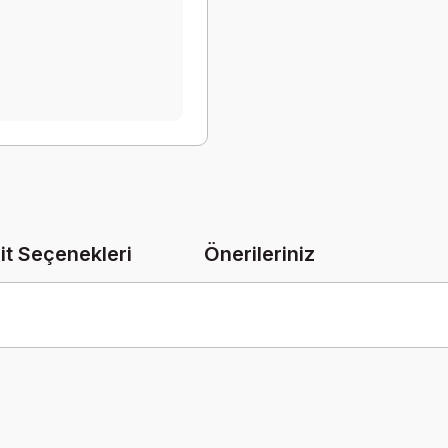
it Seçenekleri
Önerileriniz
onularda yetersiz gördüğünüz noktaları öneri formunu kullanarak tarafımız
Bu ürüne ilk yorumu siz yapın!