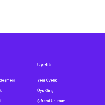
Üyelik
özleşmesi
Yeni Üyelik
ik
Üye Girişi
i
Şifremi Unuttum