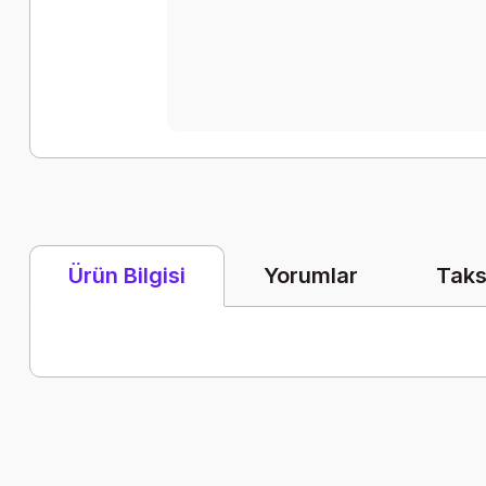
Yorumlar
Taks
Ürün Bilgisi
Bu ürünün fiyat bilgisi, resim, ürün açıklamalarında ve diğer k
Görüş ve önerileriniz için teşekkür ederiz.