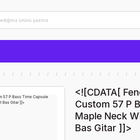
<![CDATA[ Fen
Custom 57 P B
Maple Neck Wi
Bas Gitar ]]>