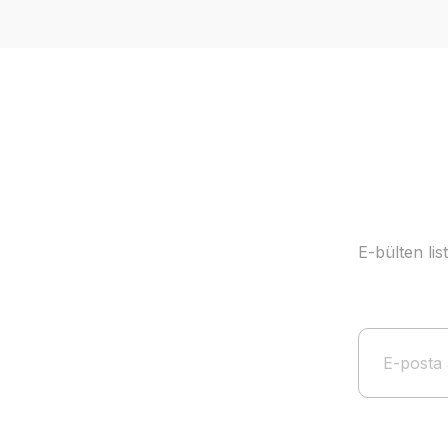
Ürün resmi kalitesiz, bozuk veya görüntülenemiyor.
Ürün açıklamasında eksik bilgiler bulunuyor.
Ürün bilgilerinde hatalar bulunuyor.
Ürün fiyatı diğer sitelerden daha pahalı.
Bu ürüne benzer farklı alternatifler olmalı.
E-bülten li