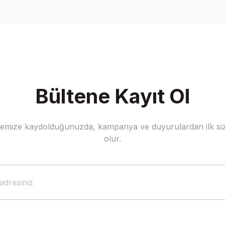
Yorum Yaz
Bültene Kayıt Ol
stemize kaydolduğunuzda, kampanya ve duyurulardan ilk siz
Gönder
olur.