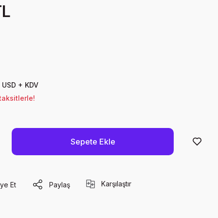
TL
0 USD + KDV
aksitlerle!
Sepete Ekle
Karşılaştır
ye Et
Paylaş