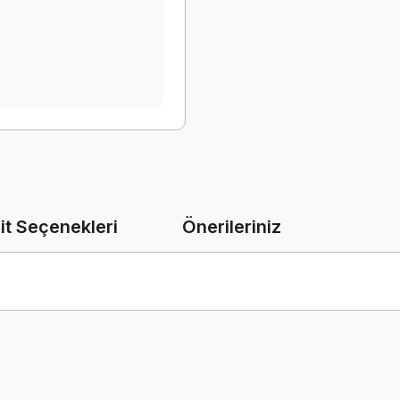
it Seçenekleri
Önerileriniz
onularda yetersiz gördüğünüz noktaları öneri formunu kullanarak tarafımız
Bu ürüne ilk yorumu siz yapın!