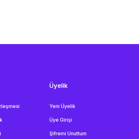
Üyelik
özleşmesi
Yeni Üyelik
ik
Üye Girişi
i
Şifremi Unuttum