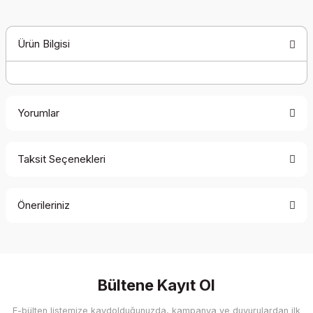
Ürün Bilgisi
Yorumlar
Taksit Seçenekleri
Bu ürüne ilk yorumu siz yapın!
Önerileriniz
Yorum Yaz
Bu ürünün fiyat bilgisi, resim, ürün açıklamalarında ve diğer
konularda yetersiz gördüğünüz noktaları öneri formunu
kullanarak tarafımıza iletebilirsiniz.
Görüş ve önerileriniz için teşekkür ederiz.
Bültene Kayıt Ol
E-bülten listemize kaydolduğunuzda, kampanya ve duyurulardan ilk