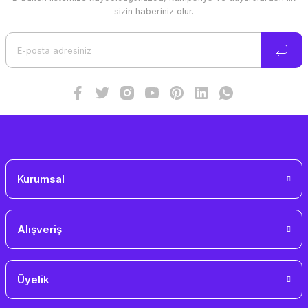
Ürün resmi kalitesiz, bozuk veya görüntülenemiyor.
sizin haberiniz olur.
Ürün açıklamasında eksik bilgiler bulunuyor.
Ürün bilgilerinde hatalar bulunuyor.
Ürün fiyatı diğer sitelerden daha pahalı.
Bu ürüne benzer farklı alternatifler olmalı.
Gönder
Kurumsal
Alışveriş
Üyelik