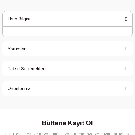
Ürün Bilgisi
Yorumlar
Taksit Seçenekleri
Bu ürüne ilk yorumu siz yapın!
Önerileriniz
Yorum Yaz
Bu ürünün fiyat bilgisi, resim, ürün açıklamalarında ve diğer
konularda yetersiz gördüğünüz noktaları öneri formunu
kullanarak tarafımıza iletebilirsiniz.
Görüş ve önerileriniz için teşekkür ederiz.
Bültene Kayıt Ol
E-bülten listemize kaydolduğunuzda, kampanya ve duyurulardan ilk