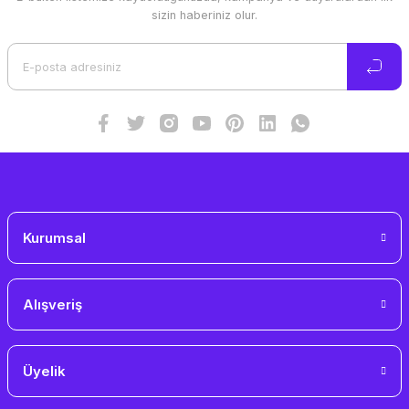
Ürün resmi kalitesiz, bozuk veya görüntülenemiyor.
sizin haberiniz olur.
Ürün açıklamasında eksik bilgiler bulunuyor.
Ürün bilgilerinde hatalar bulunuyor.
Ürün fiyatı diğer sitelerden daha pahalı.
Bu ürüne benzer farklı alternatifler olmalı.
Gönder
Kurumsal
Alışveriş
Üyelik