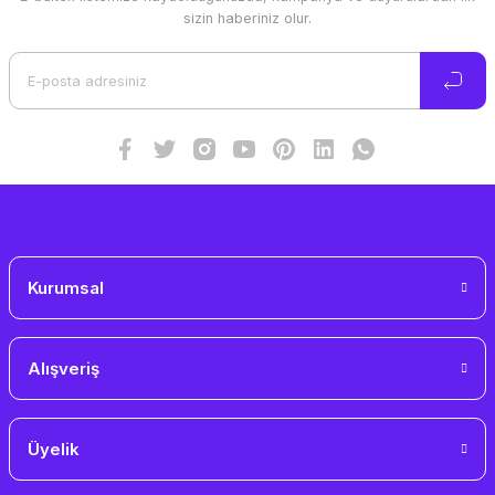
Ürün resmi kalitesiz, bozuk veya görüntülenemiyor.
sizin haberiniz olur.
Ürün açıklamasında eksik bilgiler bulunuyor.
Ürün bilgilerinde hatalar bulunuyor.
Ürün fiyatı diğer sitelerden daha pahalı.
Bu ürüne benzer farklı alternatifler olmalı.
Gönder
Kurumsal
Alışveriş
Üyelik