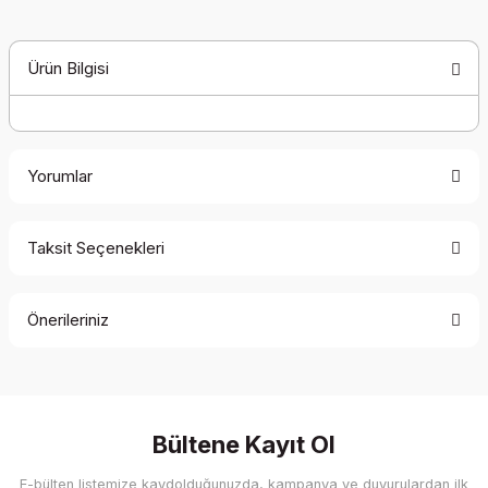
Ürün Bilgisi
Yorumlar
Taksit Seçenekleri
Bu ürüne ilk yorumu siz yapın!
Önerileriniz
Yorum Yaz
Bu ürünün fiyat bilgisi, resim, ürün açıklamalarında ve diğer
konularda yetersiz gördüğünüz noktaları öneri formunu
kullanarak tarafımıza iletebilirsiniz.
Görüş ve önerileriniz için teşekkür ederiz.
Bültene Kayıt Ol
E-bülten listemize kaydolduğunuzda, kampanya ve duyurulardan ilk