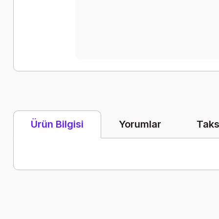
Yorumlar
Taks
Ürün Bilgisi
Bu ürünün fiyat bilgisi, resim, ürün açıklamalarında ve diğer k
Görüş ve önerileriniz için teşekkür ederiz.