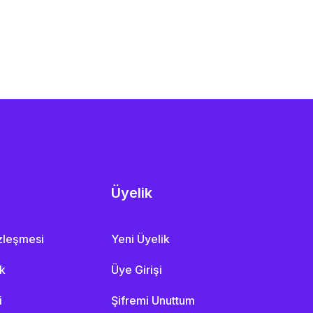
Üyelik
özleşmesi
Yeni Üyelik
ik
Üye Girişi
i
Şifremi Unuttum