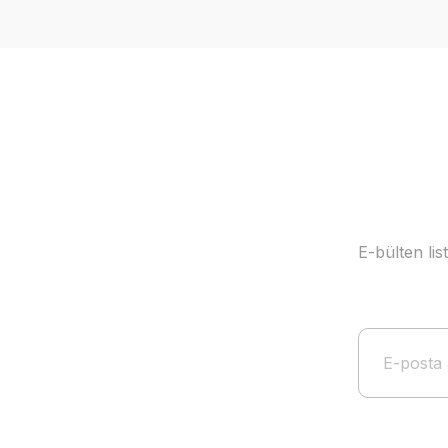
Ürün resmi kalitesiz, bozuk veya görüntülenemiyor.
Ürün açıklamasında eksik bilgiler bulunuyor.
Ürün bilgilerinde hatalar bulunuyor.
Ürün fiyatı diğer sitelerden daha pahalı.
Bu ürüne benzer farklı alternatifler olmalı.
E-bülten li