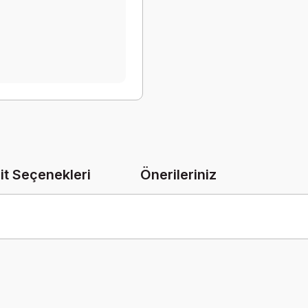
it Seçenekleri
Önerileriniz
onularda yetersiz gördüğünüz noktaları öneri formunu kullanarak tarafımız
Bu ürüne ilk yorumu siz yapın!