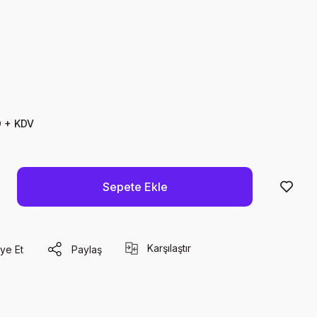
D + KDV
Sepete Ekle
Karşılaştır
ye Et
Paylaş