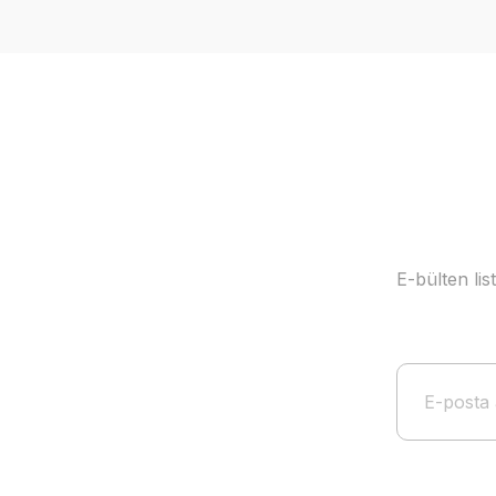
Ürün resmi kalitesiz, bozuk veya görüntülenemiyor.
Ürün açıklamasında eksik bilgiler bulunuyor.
Ürün bilgilerinde hatalar bulunuyor.
Ürün fiyatı diğer sitelerden daha pahalı.
Bu ürüne benzer farklı alternatifler olmalı.
E-bülten li