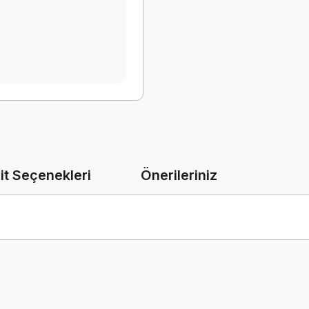
it Seçenekleri
Önerileriniz
onularda yetersiz gördüğünüz noktaları öneri formunu kullanarak tarafımız
Bu ürüne ilk yorumu siz yapın!