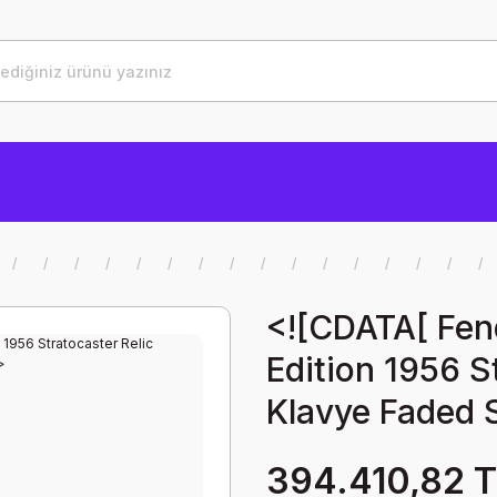
<![CDATA[ Fen
Edition 1956 S
Klavye Faded S
394.410,82 