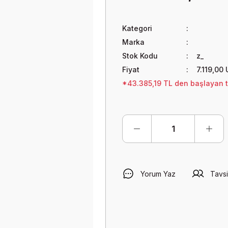
Kategori
Marka
Stok Kodu
z_
Fiyat
7.119,00
*43.385,19 TL den başlayan ta
Yorum Yaz
Tavsi