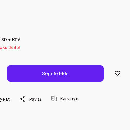
 USD + KDV
ksitlerle!
Sepete Ekle
Karşılaştır
ye Et
Paylaş