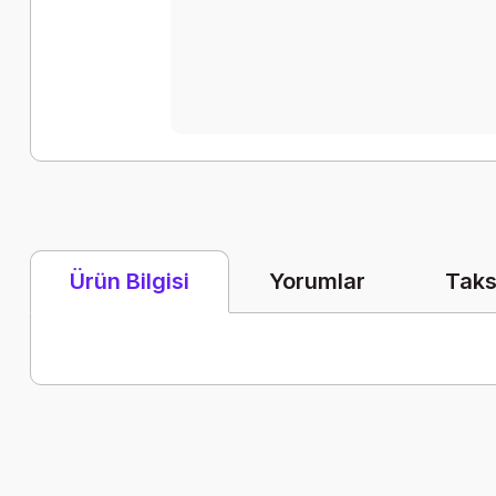
Yorumlar
Taks
Ürün Bilgisi
Bu ürünün fiyat bilgisi, resim, ürün açıklamalarında ve diğer k
Görüş ve önerileriniz için teşekkür ederiz.