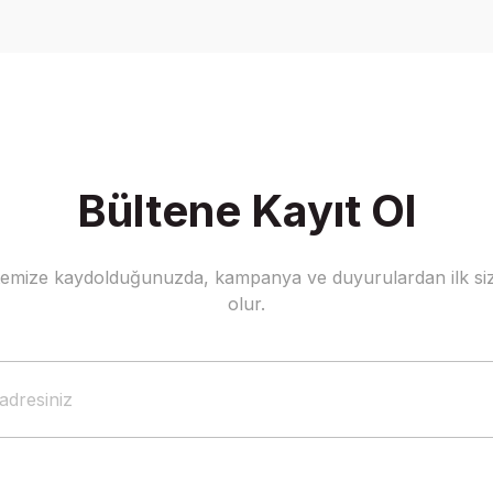
Yorum Yaz
Bültene Kayıt Ol
stemize kaydolduğunuzda, kampanya ve duyurulardan ilk siz
Gönder
olur.