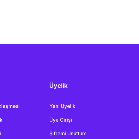
Üyelik
özleşmesi
Yeni Üyelik
ik
Üye Girişi
i
Şifremi Unuttum