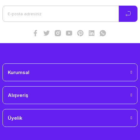
Ürün açıklamasında eksik bilgiler bulunuyor.
Ürün bilgilerinde hatalar bulunuyor.
Ürün fiyatı diğer sitelerden daha pahalı.
Bu ürüne benzer farklı alternatifler olmalı.
Gönder
Kurumsal
Alışveriş
Üyelik