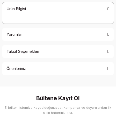
Ürün Bilgisi
Yorumlar
Taksit Seçenekleri
Bu ürüne ilk yorumu siz yapın!
Önerileriniz
Yorum Yaz
Bu ürünün fiyat bilgisi, resim, ürün açıklamalarında ve diğer
konularda yetersiz gördüğünüz noktaları öneri formunu
kullanarak tarafımıza iletebilirsiniz.
Görüş ve önerileriniz için teşekkür ederiz.
Bültene Kayıt Ol
E-bülten listemize kaydolduğunuzda, kampanya ve duyurulardan ilk
Ürün resmi kalitesiz, bozuk veya görüntülenemiyor.
sizin haberiniz olur.