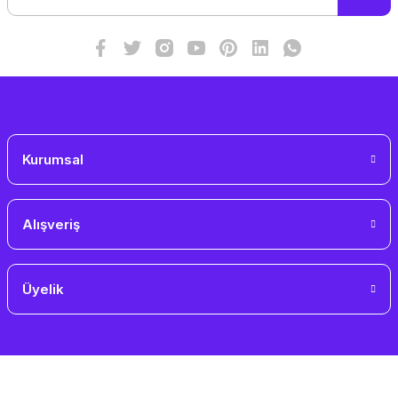
Ürün fiyatı diğer sitelerden daha pahalı.
Bu ürüne benzer farklı alternatifler olmalı.
Gönder
Kurumsal
Alışveriş
Üyelik