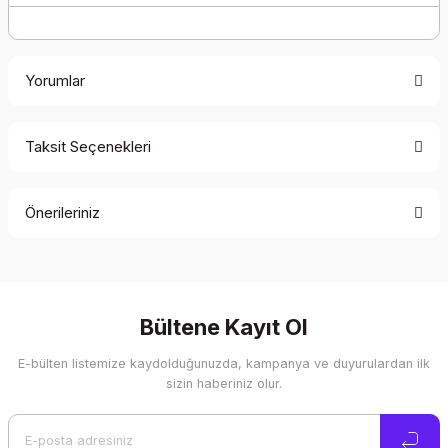
Yorumlar
Taksit Seçenekleri
Bu ürüne ilk yorumu siz yapın!
Önerileriniz
Yorum Yaz
Bu ürünün fiyat bilgisi, resim, ürün açıklamalarında ve diğer
konularda yetersiz gördüğünüz noktaları öneri formunu
kullanarak tarafımıza iletebilirsiniz.
Görüş ve önerileriniz için teşekkür ederiz.
Bültene Kayıt Ol
E-bülten listemize kaydolduğunuzda, kampanya ve duyurulardan ilk
Ürün resmi kalitesiz, bozuk veya görüntülenemiyor.
sizin haberiniz olur.
Ürün açıklamasında eksik bilgiler bulunuyor.
Ürün bilgilerinde hatalar bulunuyor.