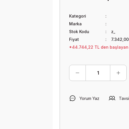
Kategori
Marka
Stok Kodu
z_
Fiyat
7.342,0
*44.744,22 TL den başlayan t
Yorum Yaz
Tavsi