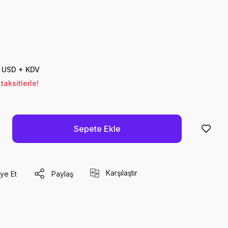
0 USD + KDV
aksitlerle!
Sepete Ekle
Karşılaştır
ye Et
Paylaş