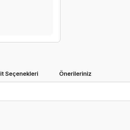
it Seçenekleri
Önerileriniz
onularda yetersiz gördüğünüz noktaları öneri formunu kullanarak tarafımız
Bu ürüne ilk yorumu siz yapın!