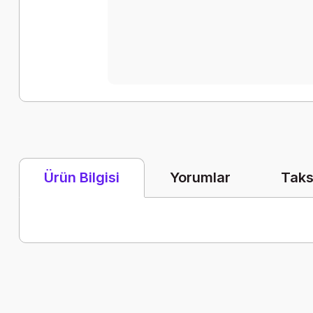
Yorumlar
Taks
Ürün Bilgisi
Bu ürünün fiyat bilgisi, resim, ürün açıklamalarında ve diğer k
Görüş ve önerileriniz için teşekkür ederiz.