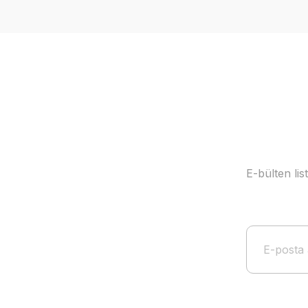
Ürün resmi kalitesiz, bozuk veya görüntülenemiyor.
Ürün açıklamasında eksik bilgiler bulunuyor.
Ürün bilgilerinde hatalar bulunuyor.
Ürün fiyatı diğer sitelerden daha pahalı.
Bu ürüne benzer farklı alternatifler olmalı.
E-bülten li