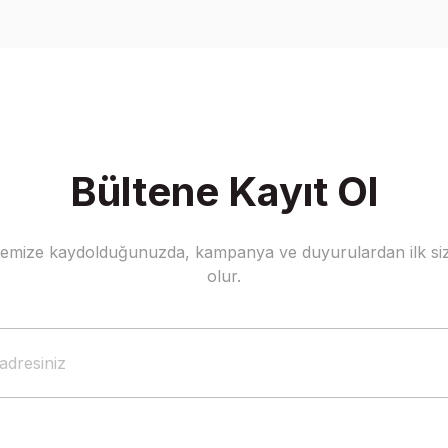
Yorum Yaz
Bültene Kayıt Ol
stemize kaydolduğunuzda, kampanya ve duyurulardan ilk siz
Gönder
olur.