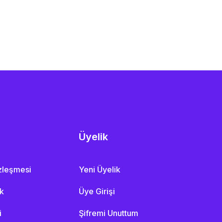
Üyelik
özleşmesi
Yeni Üyelik
ik
Üye Girişi
i
Şifremi Unuttum