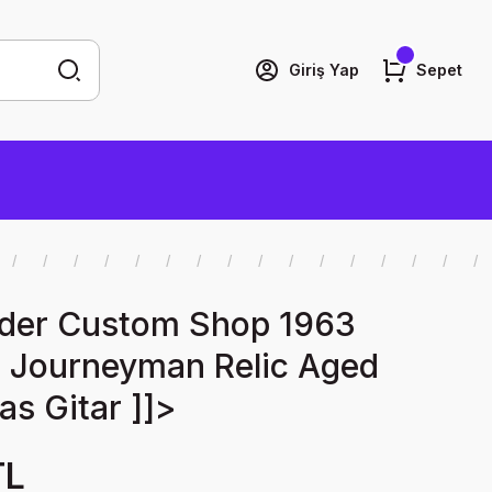
Giriş Yap
Sepet
nder Custom Shop 1963
s Journeyman Relic Aged
s Gitar ]]>
TL