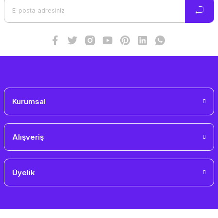
Ürün bilgilerinde hatalar bulunuyor.
Ürün fiyatı diğer sitelerden daha pahalı.
Bu ürüne benzer farklı alternatifler olmalı.
Gönder
Kurumsal
Alışveriş
Üyelik