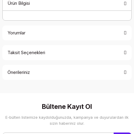
Ürün Bilgisi
Yorumlar
Taksit Seçenekleri
Bu ürüne ilk yorumu siz yapın!
Önerileriniz
Yorum Yaz
Bu ürünün fiyat bilgisi, resim, ürün açıklamalarında ve diğer
konularda yetersiz gördüğünüz noktaları öneri formunu
kullanarak tarafımıza iletebilirsiniz.
Görüş ve önerileriniz için teşekkür ederiz.
Bültene Kayıt Ol
E-bülten listemize kaydolduğunuzda, kampanya ve duyurulardan ilk
Ürün resmi kalitesiz, bozuk veya görüntülenemiyor.
sizin haberiniz olur.
Ürün açıklamasında eksik bilgiler bulunuyor.