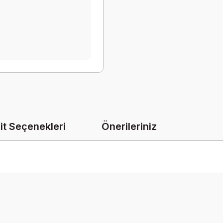
it Seçenekleri
Önerileriniz
onularda yetersiz gördüğünüz noktaları öneri formunu kullanarak tarafımız
Bu ürüne ilk yorumu siz yapın!