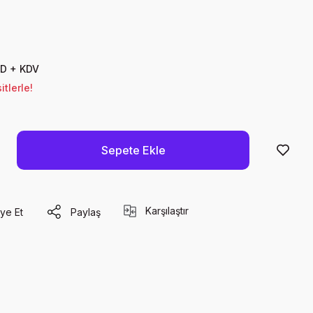
SD + KDV
tlerle!
Sepete Ekle
Karşılaştır
ye Et
Paylaş