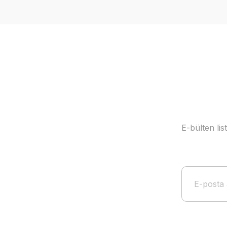
Ürün resmi kalitesiz, bozuk veya görüntülenemiyor.
Ürün açıklamasında eksik bilgiler bulunuyor.
Ürün bilgilerinde hatalar bulunuyor.
Ürün fiyatı diğer sitelerden daha pahalı.
Bu ürüne benzer farklı alternatifler olmalı.
E-bülten li