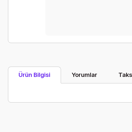
Yorumlar
Taks
Ürün Bilgisi
Bu ürünün fiyat bilgisi, resim, ürün açıklamalarında ve diğer k
Görüş ve önerileriniz için teşekkür ederiz.