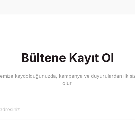
Yorum Yaz
Bültene Kayıt Ol
stemize kaydolduğunuzda, kampanya ve duyurulardan ilk siz
Gönder
olur.