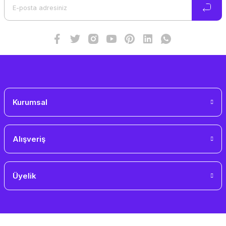
Ürün bilgilerinde hatalar bulunuyor.
Ürün fiyatı diğer sitelerden daha pahalı.
Bu ürüne benzer farklı alternatifler olmalı.
Gönder
Kurumsal
Alışveriş
Üyelik