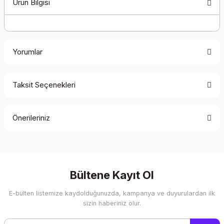
Ürün Bilgisi
Yorumlar
Taksit Seçenekleri
Bu ürüne ilk yorumu siz yapın!
Önerileriniz
Yorum Yaz
Bu ürünün fiyat bilgisi, resim, ürün açıklamalarında ve diğer
konularda yetersiz gördüğünüz noktaları öneri formunu
kullanarak tarafımıza iletebilirsiniz.
Görüş ve önerileriniz için teşekkür ederiz.
Bültene Kayıt Ol
E-bülten listemize kaydolduğunuzda, kampanya ve duyurulardan ilk
Ürün resmi kalitesiz, bozuk veya görüntülenemiyor.
sizin haberiniz olur.
Ürün açıklamasında eksik bilgiler bulunuyor.