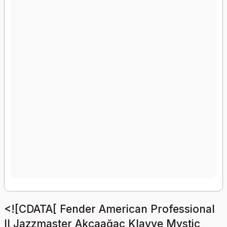
<![CDATA[ Fender American Professional
II Jazzmaster Akçaağaç Klavye Mystic