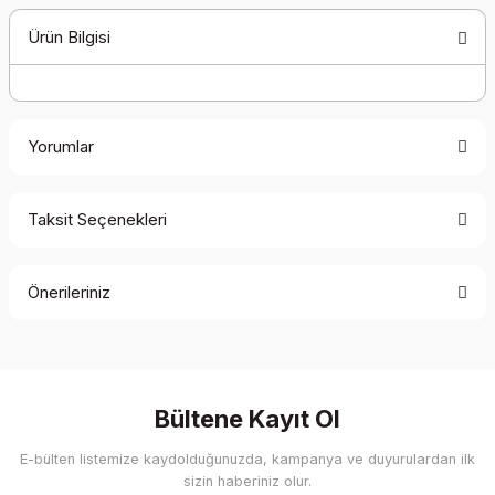
Ürün Bilgisi
Yorumlar
Taksit Seçenekleri
Bu ürüne ilk yorumu siz yapın!
Önerileriniz
Yorum Yaz
Bu ürünün fiyat bilgisi, resim, ürün açıklamalarında ve diğer
konularda yetersiz gördüğünüz noktaları öneri formunu
kullanarak tarafımıza iletebilirsiniz.
Görüş ve önerileriniz için teşekkür ederiz.
Bültene Kayıt Ol
E-bülten listemize kaydolduğunuzda, kampanya ve duyurulardan ilk
Ürün resmi kalitesiz, bozuk veya görüntülenemiyor.
sizin haberiniz olur.