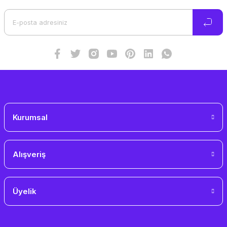
Ürün açıklamasında eksik bilgiler bulunuyor.
Ürün bilgilerinde hatalar bulunuyor.
Ürün fiyatı diğer sitelerden daha pahalı.
Bu ürüne benzer farklı alternatifler olmalı.
Gönder
Kurumsal
Alışveriş
Üyelik