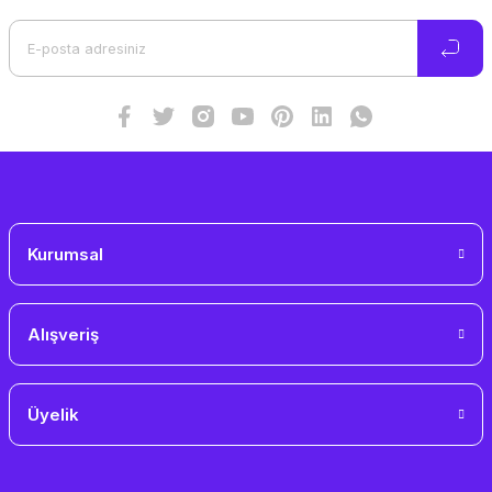
Ürün açıklamasında eksik bilgiler bulunuyor.
Ürün bilgilerinde hatalar bulunuyor.
Ürün fiyatı diğer sitelerden daha pahalı.
Bu ürüne benzer farklı alternatifler olmalı.
Gönder
Kurumsal
Alışveriş
Üyelik