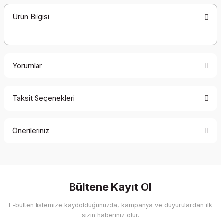
Ürün Bilgisi
Yorumlar
Taksit Seçenekleri
Bu ürüne ilk yorumu siz yapın!
Önerileriniz
Yorum Yaz
Bu ürünün fiyat bilgisi, resim, ürün açıklamalarında ve diğer
konularda yetersiz gördüğünüz noktaları öneri formunu
kullanarak tarafımıza iletebilirsiniz.
Görüş ve önerileriniz için teşekkür ederiz.
Bültene Kayıt Ol
E-bülten listemize kaydolduğunuzda, kampanya ve duyurulardan ilk
Ürün resmi kalitesiz, bozuk veya görüntülenemiyor.
sizin haberiniz olur.