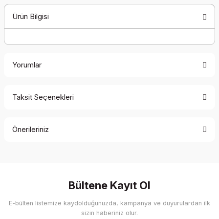
Ürün Bilgisi
Yorumlar
Taksit Seçenekleri
Bu ürüne ilk yorumu siz yapın!
Önerileriniz
Yorum Yaz
Bu ürünün fiyat bilgisi, resim, ürün açıklamalarında ve diğer
konularda yetersiz gördüğünüz noktaları öneri formunu
kullanarak tarafımıza iletebilirsiniz.
Görüş ve önerileriniz için teşekkür ederiz.
Bültene Kayıt Ol
E-bülten listemize kaydolduğunuzda, kampanya ve duyurulardan ilk
Ürün resmi kalitesiz, bozuk veya görüntülenemiyor.
sizin haberiniz olur.