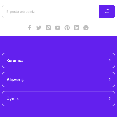
Ürün açıklamasında eksik bilgiler bulunuyor.
Ürün bilgilerinde hatalar bulunuyor.
Ürün fiyatı diğer sitelerden daha pahalı.
Bu ürüne benzer farklı alternatifler olmalı.
Gönder
Kurumsal
Alışveriş
Üyelik