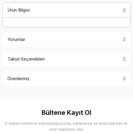
Ürün Bilgisi
Yorumlar
Taksit Seçenekleri
Bu ürüne ilk yorumu siz yapın!
Önerileriniz
Yorum Yaz
Bu ürünün fiyat bilgisi, resim, ürün açıklamalarında ve diğer
konularda yetersiz gördüğünüz noktaları öneri formunu
kullanarak tarafımıza iletebilirsiniz.
Görüş ve önerileriniz için teşekkür ederiz.
Bültene Kayıt Ol
E-bülten listemize kaydolduğunuzda, kampanya ve duyurulardan ilk
Ürün resmi kalitesiz, bozuk veya görüntülenemiyor.
sizin haberiniz olur.