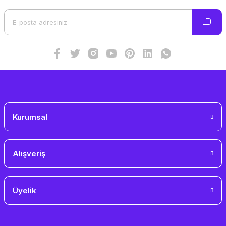
Ürün açıklamasında eksik bilgiler bulunuyor.
Ürün bilgilerinde hatalar bulunuyor.
Ürün fiyatı diğer sitelerden daha pahalı.
Bu ürüne benzer farklı alternatifler olmalı.
Gönder
Kurumsal
Alışveriş
Üyelik