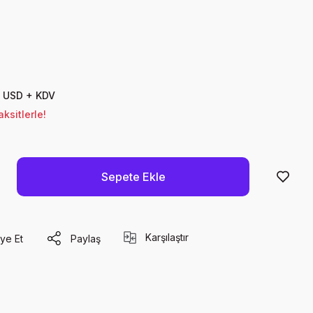
0 USD + KDV
ksitlerle!
Sepete Ekle
Karşılaştır
ye Et
Paylaş