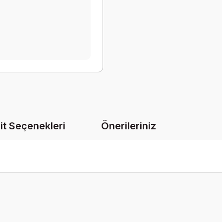
it Seçenekleri
Önerileriniz
onularda yetersiz gördüğünüz noktaları öneri formunu kullanarak tarafımız
Bu ürüne ilk yorumu siz yapın!