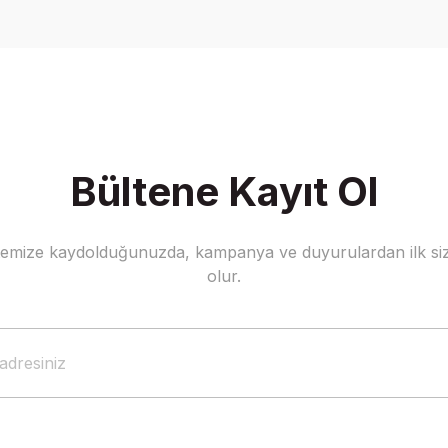
Yorum Yaz
Bültene Kayıt Ol
stemize kaydolduğunuzda, kampanya ve duyurulardan ilk siz
Gönder
olur.