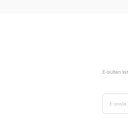
Ürün resmi kalitesiz, bozuk veya görüntülenemiyor.
Ürün açıklamasında eksik bilgiler bulunuyor.
Ürün bilgilerinde hatalar bulunuyor.
Ürün fiyatı diğer sitelerden daha pahalı.
Bu ürüne benzer farklı alternatifler olmalı.
E-bülten li