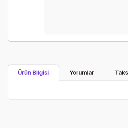
Yorumlar
Taks
Ürün Bilgisi
Bu ürünün fiyat bilgisi, resim, ürün açıklamalarında ve diğer k
Görüş ve önerileriniz için teşekkür ederiz.