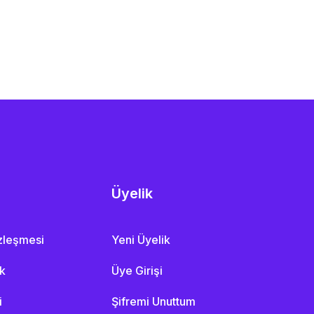
Üyelik
özleşmesi
Yeni Üyelik
ik
Üye Girişi
i
Şifremi Unuttum