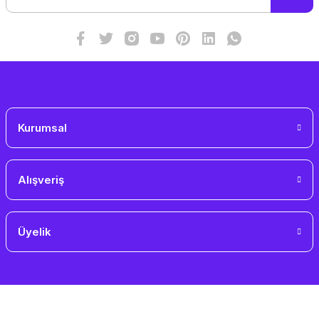
Ürün fiyatı diğer sitelerden daha pahalı.
Bu ürüne benzer farklı alternatifler olmalı.
Gönder
Kurumsal
Alışveriş
Üyelik