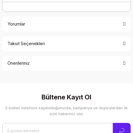
Yorumlar
Taksit Seçenekleri
Bu ürüne ilk yorumu siz yapın!
Önerileriniz
Yorum Yaz
Bu ürünün fiyat bilgisi, resim, ürün açıklamalarında ve diğer
konularda yetersiz gördüğünüz noktaları öneri formunu
kullanarak tarafımıza iletebilirsiniz.
Görüş ve önerileriniz için teşekkür ederiz.
Bültene Kayıt Ol
E-bülten listemize kaydolduğunuzda, kampanya ve duyurulardan ilk
Ürün resmi kalitesiz, bozuk veya görüntülenemiyor.
sizin haberiniz olur.
Ürün açıklamasında eksik bilgiler bulunuyor.
Ürün bilgilerinde hatalar bulunuyor.