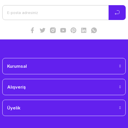
Ürün açıklamasında eksik bilgiler bulunuyor.
Ürün bilgilerinde hatalar bulunuyor.
Ürün fiyatı diğer sitelerden daha pahalı.
Bu ürüne benzer farklı alternatifler olmalı.
Gönder
Kurumsal
Alışveriş
Üyelik