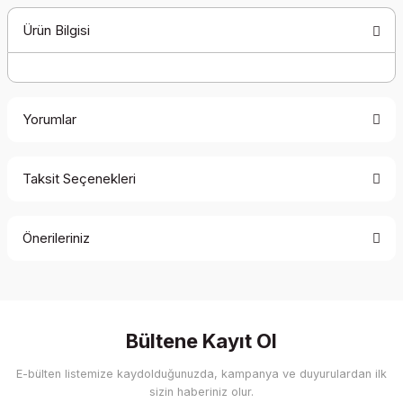
Ürün Bilgisi
Yorumlar
Taksit Seçenekleri
Bu ürüne ilk yorumu siz yapın!
Önerileriniz
Yorum Yaz
Bu ürünün fiyat bilgisi, resim, ürün açıklamalarında ve diğer
konularda yetersiz gördüğünüz noktaları öneri formunu
kullanarak tarafımıza iletebilirsiniz.
Görüş ve önerileriniz için teşekkür ederiz.
Bültene Kayıt Ol
E-bülten listemize kaydolduğunuzda, kampanya ve duyurulardan ilk
Ürün resmi kalitesiz, bozuk veya görüntülenemiyor.
sizin haberiniz olur.