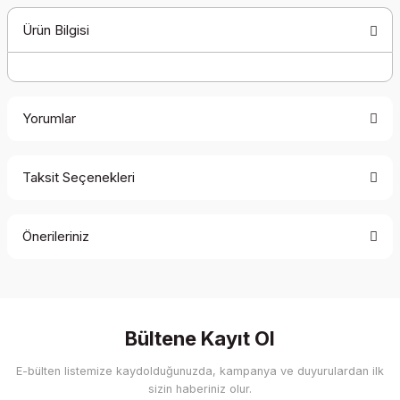
Ürün Bilgisi
Yorumlar
Taksit Seçenekleri
Bu ürüne ilk yorumu siz yapın!
Önerileriniz
Yorum Yaz
Bu ürünün fiyat bilgisi, resim, ürün açıklamalarında ve diğer
konularda yetersiz gördüğünüz noktaları öneri formunu
kullanarak tarafımıza iletebilirsiniz.
Görüş ve önerileriniz için teşekkür ederiz.
Bültene Kayıt Ol
E-bülten listemize kaydolduğunuzda, kampanya ve duyurulardan ilk
Ürün resmi kalitesiz, bozuk veya görüntülenemiyor.
sizin haberiniz olur.