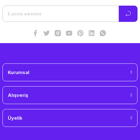
Ürün açıklamasında eksik bilgiler bulunuyor.
Ürün bilgilerinde hatalar bulunuyor.
Ürün fiyatı diğer sitelerden daha pahalı.
Bu ürüne benzer farklı alternatifler olmalı.
Gönder
Kurumsal
Alışveriş
Üyelik