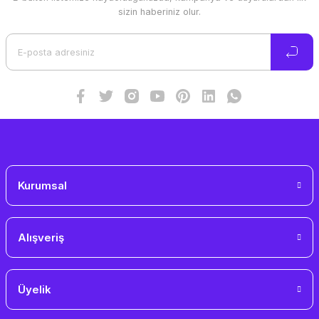
Ürün resmi kalitesiz, bozuk veya görüntülenemiyor.
sizin haberiniz olur.
Ürün açıklamasında eksik bilgiler bulunuyor.
Ürün bilgilerinde hatalar bulunuyor.
Ürün fiyatı diğer sitelerden daha pahalı.
Bu ürüne benzer farklı alternatifler olmalı.
Gönder
Kurumsal
Alışveriş
Üyelik