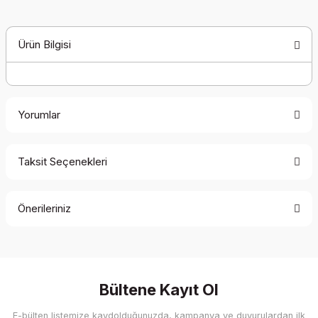
Ürün Bilgisi
Yorumlar
Taksit Seçenekleri
Bu ürüne ilk yorumu siz yapın!
Önerileriniz
Yorum Yaz
Bu ürünün fiyat bilgisi, resim, ürün açıklamalarında ve diğer
konularda yetersiz gördüğünüz noktaları öneri formunu
kullanarak tarafımıza iletebilirsiniz.
Görüş ve önerileriniz için teşekkür ederiz.
Bültene Kayıt Ol
E-bülten listemize kaydolduğunuzda, kampanya ve duyurulardan ilk