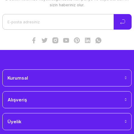
Ürün resmi kalitesiz, bozuk veya görüntülenemiyor.
sizin haberiniz olur.
Ürün açıklamasında eksik bilgiler bulunuyor.
Ürün bilgilerinde hatalar bulunuyor.
Ürün fiyatı diğer sitelerden daha pahalı.
Bu ürüne benzer farklı alternatifler olmalı.
Gönder
Kurumsal
Alışveriş
Üyelik