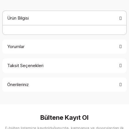
Ürün Bilgisi
Yorumlar
Taksit Seçenekleri
Bu ürüne ilk yorumu siz yapın!
Önerileriniz
Yorum Yaz
Bu ürünün fiyat bilgisi, resim, ürün açıklamalarında ve diğer
konularda yetersiz gördüğünüz noktaları öneri formunu
kullanarak tarafımıza iletebilirsiniz.
Görüş ve önerileriniz için teşekkür ederiz.
Bültene Kayıt Ol
E-bülten listemize kaydolduğunuzda, kampanya ve duyurulardan ilk