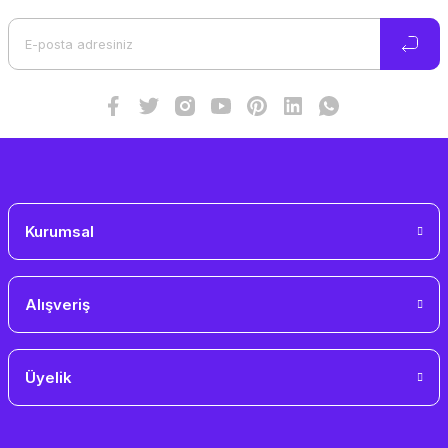
Ürün açıklamasında eksik bilgiler bulunuyor.
Ürün bilgilerinde hatalar bulunuyor.
Ürün fiyatı diğer sitelerden daha pahalı.
Bu ürüne benzer farklı alternatifler olmalı.
Gönder
Kurumsal
Alışveriş
Üyelik