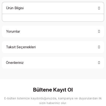
Ürün Bilgisi
Yorumlar
Taksit Seçenekleri
Bu ürüne ilk yorumu siz yapın!
Önerileriniz
Yorum Yaz
Bu ürünün fiyat bilgisi, resim, ürün açıklamalarında ve diğer
konularda yetersiz gördüğünüz noktaları öneri formunu
kullanarak tarafımıza iletebilirsiniz.
Görüş ve önerileriniz için teşekkür ederiz.
Bültene Kayıt Ol
E-bülten listemize kaydolduğunuzda, kampanya ve duyurulardan ilk
Ürün resmi kalitesiz, bozuk veya görüntülenemiyor.
sizin haberiniz olur.