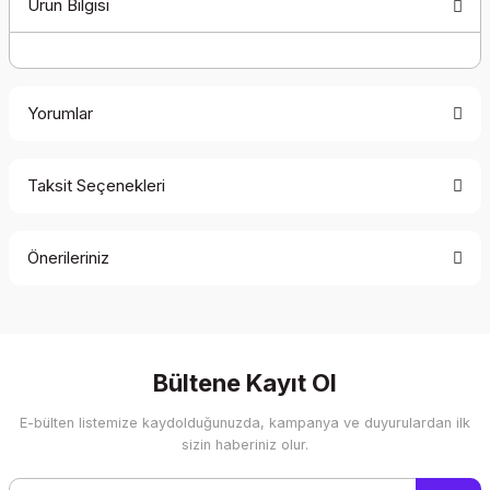
Ürün Bilgisi
Yorumlar
Taksit Seçenekleri
Bu ürüne ilk yorumu siz yapın!
Önerileriniz
Yorum Yaz
Bu ürünün fiyat bilgisi, resim, ürün açıklamalarında ve diğer
konularda yetersiz gördüğünüz noktaları öneri formunu
kullanarak tarafımıza iletebilirsiniz.
Görüş ve önerileriniz için teşekkür ederiz.
Bültene Kayıt Ol
E-bülten listemize kaydolduğunuzda, kampanya ve duyurulardan ilk
Ürün resmi kalitesiz, bozuk veya görüntülenemiyor.
sizin haberiniz olur.
Ürün açıklamasında eksik bilgiler bulunuyor.