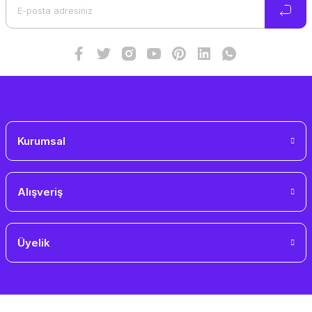
Ürün bilgilerinde hatalar bulunuyor.
Ürün fiyatı diğer sitelerden daha pahalı.
Bu ürüne benzer farklı alternatifler olmalı.
Gönder
Kurumsal
Alışveriş
Üyelik