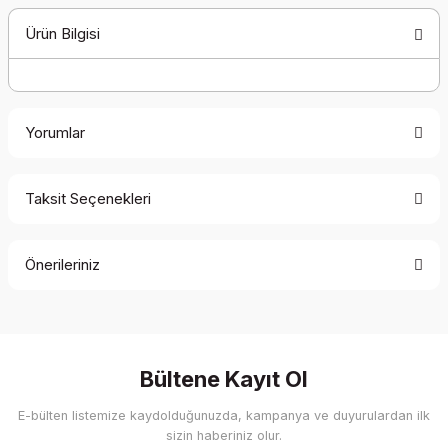
Ürün Bilgisi
Yorumlar
Taksit Seçenekleri
Bu ürüne ilk yorumu siz yapın!
Önerileriniz
Yorum Yaz
Bu ürünün fiyat bilgisi, resim, ürün açıklamalarında ve diğer
konularda yetersiz gördüğünüz noktaları öneri formunu
kullanarak tarafımıza iletebilirsiniz.
Görüş ve önerileriniz için teşekkür ederiz.
Bültene Kayıt Ol
E-bülten listemize kaydolduğunuzda, kampanya ve duyurulardan ilk
Ürün resmi kalitesiz, bozuk veya görüntülenemiyor.
sizin haberiniz olur.