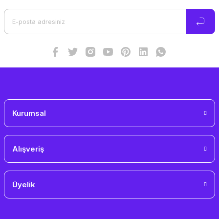
Ürün açıklamasında eksik bilgiler bulunuyor.
Ürün bilgilerinde hatalar bulunuyor.
Ürün fiyatı diğer sitelerden daha pahalı.
Bu ürüne benzer farklı alternatifler olmalı.
Gönder
Kurumsal
Alışveriş
Üyelik