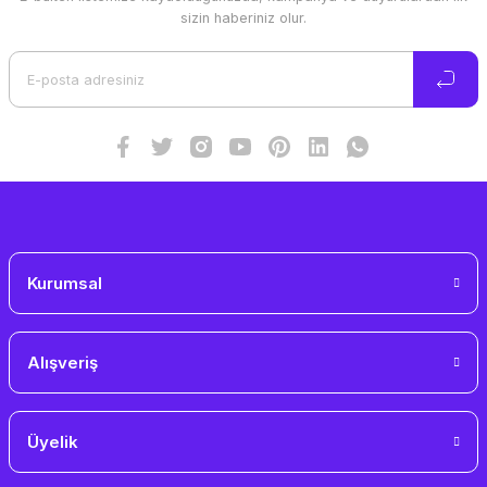
Ürün resmi kalitesiz, bozuk veya görüntülenemiyor.
sizin haberiniz olur.
Ürün açıklamasında eksik bilgiler bulunuyor.
Ürün bilgilerinde hatalar bulunuyor.
Ürün fiyatı diğer sitelerden daha pahalı.
Bu ürüne benzer farklı alternatifler olmalı.
Gönder
Kurumsal
Alışveriş
Üyelik