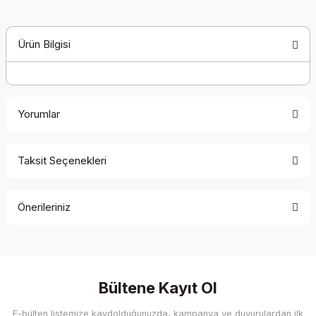
Ürün Bilgisi
Yorumlar
Taksit Seçenekleri
Bu ürüne ilk yorumu siz yapın!
Önerileriniz
Yorum Yaz
Bu ürünün fiyat bilgisi, resim, ürün açıklamalarında ve diğer
konularda yetersiz gördüğünüz noktaları öneri formunu
kullanarak tarafımıza iletebilirsiniz.
Görüş ve önerileriniz için teşekkür ederiz.
Bültene Kayıt Ol
E-bülten listemize kaydolduğunuzda, kampanya ve duyurulardan ilk