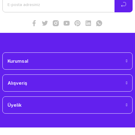
Ürün bilgilerinde hatalar bulunuyor.
Ürün fiyatı diğer sitelerden daha pahalı.
Bu ürüne benzer farklı alternatifler olmalı.
Gönder
Kurumsal
Alışveriş
Üyelik