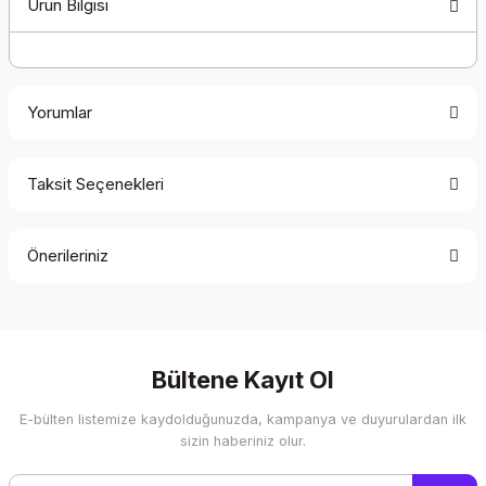
Ürün Bilgisi
Yorumlar
Taksit Seçenekleri
Bu ürüne ilk yorumu siz yapın!
Önerileriniz
Yorum Yaz
Bu ürünün fiyat bilgisi, resim, ürün açıklamalarında ve diğer
konularda yetersiz gördüğünüz noktaları öneri formunu
kullanarak tarafımıza iletebilirsiniz.
Görüş ve önerileriniz için teşekkür ederiz.
Bültene Kayıt Ol
E-bülten listemize kaydolduğunuzda, kampanya ve duyurulardan ilk
Ürün resmi kalitesiz, bozuk veya görüntülenemiyor.
sizin haberiniz olur.
Ürün açıklamasında eksik bilgiler bulunuyor.