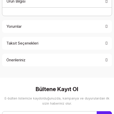
Ürün Bilgisi
Yorumlar
Taksit Seçenekleri
Bu ürüne ilk yorumu siz yapın!
Önerileriniz
Yorum Yaz
Bu ürünün fiyat bilgisi, resim, ürün açıklamalarında ve diğer
konularda yetersiz gördüğünüz noktaları öneri formunu
kullanarak tarafımıza iletebilirsiniz.
Görüş ve önerileriniz için teşekkür ederiz.
Bültene Kayıt Ol
E-bülten listemize kaydolduğunuzda, kampanya ve duyurulardan ilk
Ürün resmi kalitesiz, bozuk veya görüntülenemiyor.
sizin haberiniz olur.
Ürün açıklamasında eksik bilgiler bulunuyor.