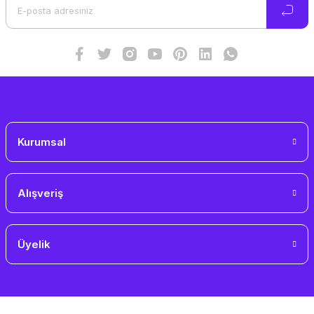
Ürün bilgilerinde hatalar bulunuyor.
Ürün fiyatı diğer sitelerden daha pahalı.
Bu ürüne benzer farklı alternatifler olmalı.
Gönder
Kurumsal
Alışveriş
Üyelik