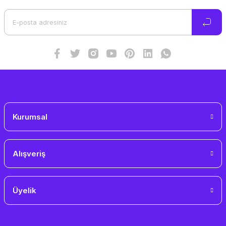
Ürün açıklamasında eksik bilgiler bulunuyor.
Ürün bilgilerinde hatalar bulunuyor.
Ürün fiyatı diğer sitelerden daha pahalı.
Bu ürüne benzer farklı alternatifler olmalı.
Gönder
Kurumsal
Alışveriş
Üyelik