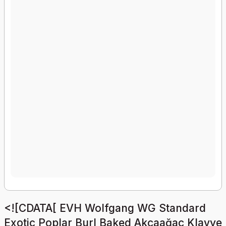
<![CDATA[ EVH Wolfgang WG Standard
Exotic Poplar Burl Baked Akçaağaç Klavye