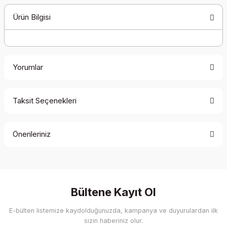
Ürün Bilgisi
Yorumlar
Taksit Seçenekleri
Bu ürüne ilk yorumu siz yapın!
Önerileriniz
Yorum Yaz
Bu ürünün fiyat bilgisi, resim, ürün açıklamalarında ve diğer
konularda yetersiz gördüğünüz noktaları öneri formunu
kullanarak tarafımıza iletebilirsiniz.
Görüş ve önerileriniz için teşekkür ederiz.
Bültene Kayıt Ol
E-bülten listemize kaydolduğunuzda, kampanya ve duyurulardan ilk
Ürün resmi kalitesiz, bozuk veya görüntülenemiyor.
sizin haberiniz olur.