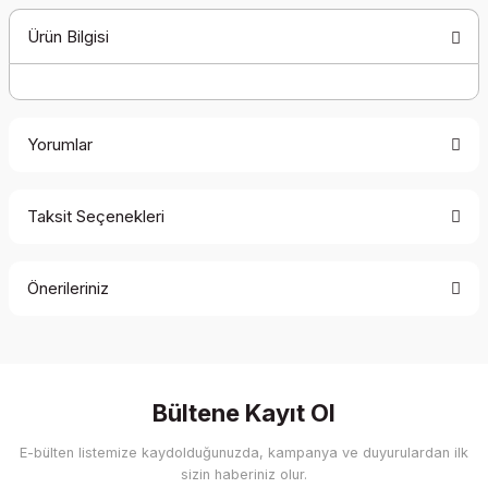
Ürün Bilgisi
Yorumlar
Taksit Seçenekleri
Bu ürüne ilk yorumu siz yapın!
Önerileriniz
Yorum Yaz
Bu ürünün fiyat bilgisi, resim, ürün açıklamalarında ve diğer
konularda yetersiz gördüğünüz noktaları öneri formunu
kullanarak tarafımıza iletebilirsiniz.
Görüş ve önerileriniz için teşekkür ederiz.
Bültene Kayıt Ol
E-bülten listemize kaydolduğunuzda, kampanya ve duyurulardan ilk
Ürün resmi kalitesiz, bozuk veya görüntülenemiyor.
sizin haberiniz olur.