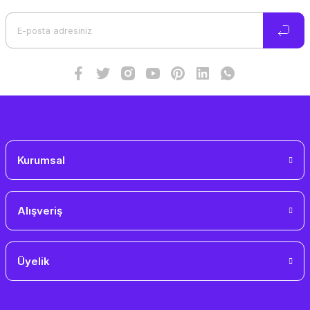
Ürün açıklamasında eksik bilgiler bulunuyor.
Ürün bilgilerinde hatalar bulunuyor.
Ürün fiyatı diğer sitelerden daha pahalı.
Bu ürüne benzer farklı alternatifler olmalı.
Gönder
Kurumsal
Alışveriş
Üyelik