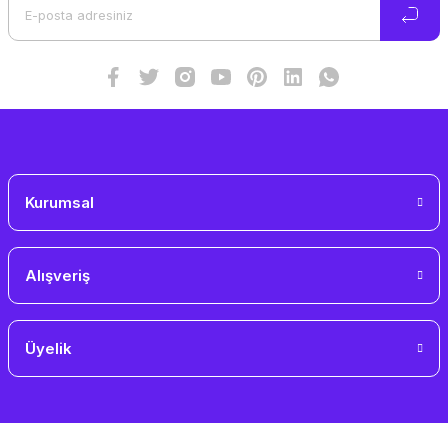
Ürün bilgilerinde hatalar bulunuyor.
Ürün fiyatı diğer sitelerden daha pahalı.
Bu ürüne benzer farklı alternatifler olmalı.
Gönder
Kurumsal
Alışveriş
Üyelik