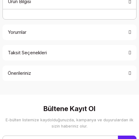
Ürün Bilgisi
Yorumlar
Taksit Seçenekleri
Bu ürüne ilk yorumu siz yapın!
Önerileriniz
Yorum Yaz
Bu ürünün fiyat bilgisi, resim, ürün açıklamalarında ve diğer
konularda yetersiz gördüğünüz noktaları öneri formunu
kullanarak tarafımıza iletebilirsiniz.
Görüş ve önerileriniz için teşekkür ederiz.
Bültene Kayıt Ol
E-bülten listemize kaydolduğunuzda, kampanya ve duyurulardan ilk
Ürün resmi kalitesiz, bozuk veya görüntülenemiyor.
sizin haberiniz olur.
Ürün açıklamasında eksik bilgiler bulunuyor.