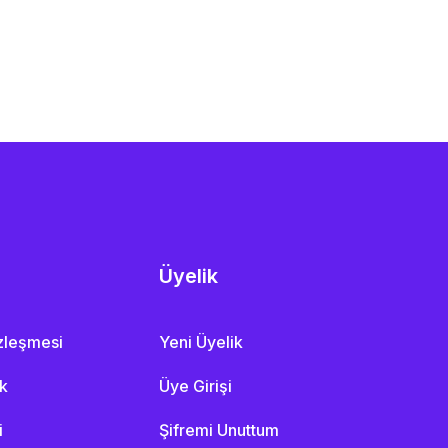
Üyelik
özleşmesi
Yeni Üyelik
ik
Üye Girişi
i
Şifremi Unuttum