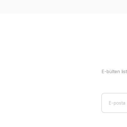
Ürün resmi kalitesiz, bozuk veya görüntülenemiyor.
Ürün açıklamasında eksik bilgiler bulunuyor.
Ürün bilgilerinde hatalar bulunuyor.
Ürün fiyatı diğer sitelerden daha pahalı.
Bu ürüne benzer farklı alternatifler olmalı.
E-bülten li