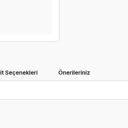
it Seçenekleri
Önerileriniz
onularda yetersiz gördüğünüz noktaları öneri formunu kullanarak tarafımız
Bu ürüne ilk yorumu siz yapın!