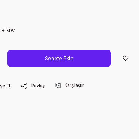
D + KDV
Sepete Ekle
Karşılaştır
ye Et
Paylaş