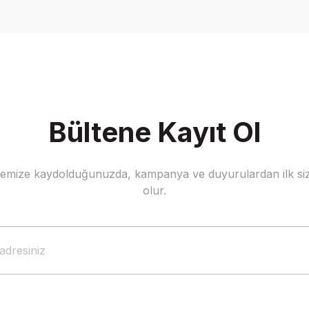
Yorum Yaz
Bültene Kayıt Ol
stemize kaydolduğunuzda, kampanya ve duyurulardan ilk siz
Gönder
olur.