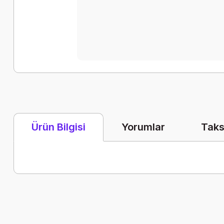
Yorumlar
Taks
Ürün Bilgisi
Bu ürünün fiyat bilgisi, resim, ürün açıklamalarında ve diğer k
Görüş ve önerileriniz için teşekkür ederiz.