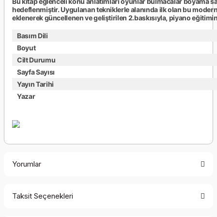
Bu kitap eğlenceli konu anlatımları oyunlar bulmacalar boyama sayfal
hedeflenmiştir. Uygulanan tekniklerle alanında ilk olan bu modern
eklenerek güncellenen ve geliştirilen 2.baskısıyla, piyano eğitimine
Basım Dili
Boyut
Cilt Durumu
Sayfa Sayısı
Yayın Tarihi
Yazar
Yorumlar
Taksit Seçenekleri
Bu ürüne ilk yorumu siz yapın!