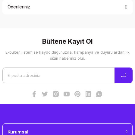
Önerileriniz
Yorum Yaz
Bu ürünün fiyat bilgisi, resim, ürün açıklamalarında ve diğer
konularda yetersiz gördüğünüz noktaları öneri formunu
kullanarak tarafımıza iletebilirsiniz.
Görüş ve önerileriniz için teşekkür ederiz.
Bültene Kayıt Ol
E-bülten listemize kaydolduğunuzda, kampanya ve duyurulardan ilk
Ürün resmi kalitesiz, bozuk veya görüntülenemiyor.
sizin haberiniz olur.
Ürün açıklamasında eksik bilgiler bulunuyor.
Ürün bilgilerinde hatalar bulunuyor.
Ürün fiyatı diğer sitelerden daha pahalı.
Bu ürüne benzer farklı alternatifler olmalı.
Gönder
Kurumsal