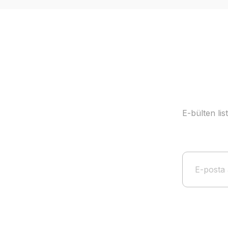
Ürün açıklamasında eksik bilgiler bulunuyor.
Ürün bilgilerinde hatalar bulunuyor.
Ürün fiyatı diğer sitelerden daha pahalı.
Bu ürüne benzer farklı alternatifler olmalı.
E-bülten li