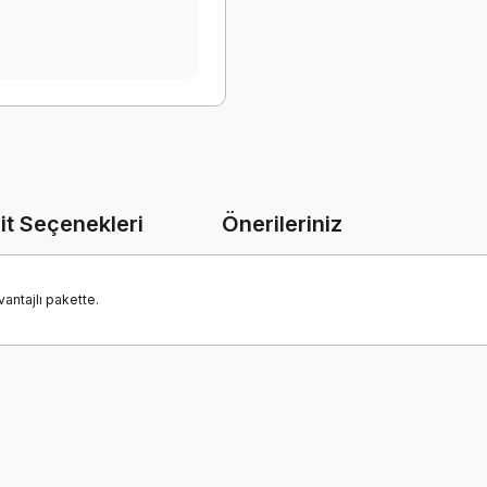
it Seçenekleri
Önerileriniz
antajlı pakette.
onularda yetersiz gördüğünüz noktaları öneri formunu kullanarak tarafımız
Bu ürüne ilk yorumu siz yapın!