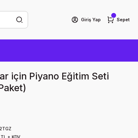
Giriş Yap
Sepet
r için Piyano Eğitim Seti
 Paket)
2TGZ
 TL + KDV