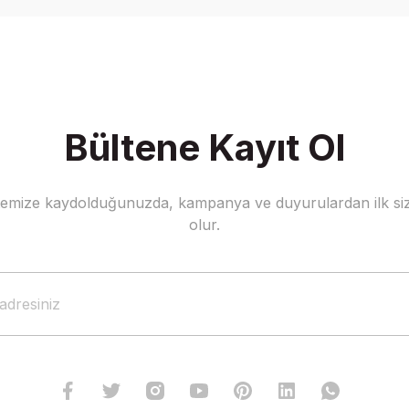
Yorum Yaz
Bültene Kayıt Ol
stemize kaydolduğunuzda, kampanya ve duyurulardan ilk siz
Gönder
olur.