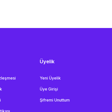
Üyelik
özleşmesi
Yeni Üyelik
ik
Üye Girişi
i
Şifremi Unuttum
itikası