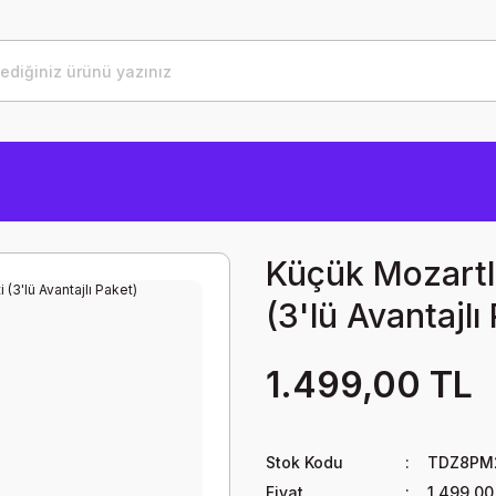
Küçük Mozartla
(3'lü Avantajlı
1.499,00 TL
Stok Kodu
TDZ8PM
Fiyat
1.499,00