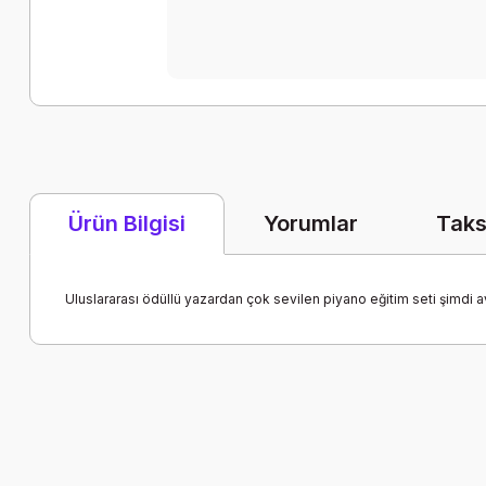
Yorumlar
Taks
Ürün Bilgisi
Uluslararası ödüllü yazardan çok sevilen piyano eğitim seti şimdi av
Bu ürünün fiyat bilgisi, resim, ürün açıklamalarında ve diğer k
Görüş ve önerileriniz için teşekkür ederiz.
Ürün resmi kalitesiz, bozuk veya görüntülenemiyor.