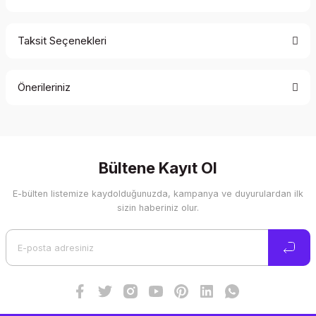
Taksit Seçenekleri
Bu ürüne ilk yorumu siz yapın!
Önerileriniz
Yorum Yaz
Bu ürünün fiyat bilgisi, resim, ürün açıklamalarında ve diğer
konularda yetersiz gördüğünüz noktaları öneri formunu
kullanarak tarafımıza iletebilirsiniz.
Görüş ve önerileriniz için teşekkür ederiz.
Bültene Kayıt Ol
E-bülten listemize kaydolduğunuzda, kampanya ve duyurulardan ilk
Ürün resmi kalitesiz, bozuk veya görüntülenemiyor.
sizin haberiniz olur.
Ürün açıklamasında eksik bilgiler bulunuyor.
Ürün bilgilerinde hatalar bulunuyor.
Ürün fiyatı diğer sitelerden daha pahalı.
Bu ürüne benzer farklı alternatifler olmalı.