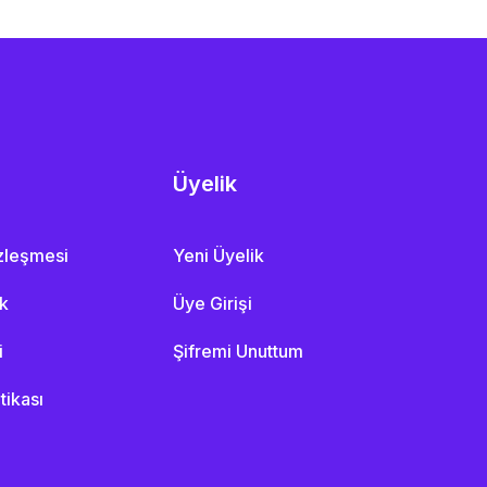
Üyelik
özleşmesi
Yeni Üyelik
ik
Üye Girişi
i
Şifremi Unuttum
itikası