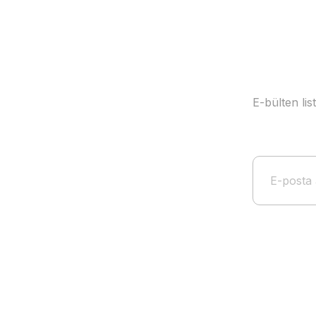
Bu ürüne benzer farklı alternatifler olmalı.
E-bülten li