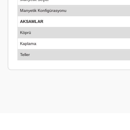
Manyetik Konfigürasyonu
AKSAMLAR
Köprü
Kaplama
Teller
Bu ürünün fiyat bilgisi, resim, ürün açıklamalarında ve diğer k
Görüş ve önerileriniz için teşekkür ederiz.
Ürün resmi kalitesiz, bozuk veya görüntülenemiyor.
Ürün açıklamasında eksik bilgiler bulunuyor.
Ürün bilgilerinde hatalar bulunuyor.
Ürün fiyatı diğer sitelerden daha pahalı.