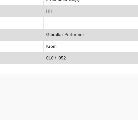
HH
Gibraltar Performer
Krom
010 / .052
onularda yetersiz gördüğünüz noktaları öneri formunu kullanarak tarafımız
Bu ürüne ilk yorumu siz yapın!
Yorum Yaz