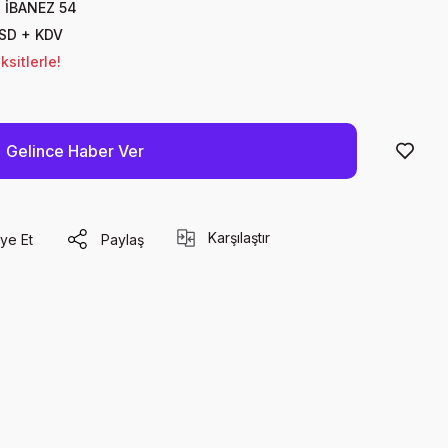
 İBANEZ 54
USD + KDV
sitlerle!
Gelince Haber Ver
Karşılaştır
ye Et
Paylaş